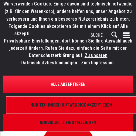
Wir verwenden Cookies. Einige davon sind technisch notwendig
(z.B. für den Warenkorb), andere helfen uns, unser Angebot zu
verbessern und Ihnen ein besseres Nutzererlebnis zu bieten.
Folgende Cookies akzeptieren Sie mit einem Klick auf Alle
akzeptieren. Weitere Informationen finden Sie in den
Privatsphäre-Einstellungen, dort können Sie Ihre Auswahl auch
jederzeit ändern. Rufen Sie dazu einfach die Seite mit der
Datenschutzerklärung auf.
Zu unseren
Datenschutzbestimmungen.
Zum Impressum
ÜBERSICHT
LUFTREINIGUNGSSYSTEME
ALLE AKZEPTIEREN
MPAERO minAERO 400
Plasma-Raumluftreiniger, 400 cbm/h, 115 cbm,
NUR TECHNISCH NOTWENDIGE AKZEPTIEREN
anthrazit
INDIVIDUELLE EINSTELLUNGEN