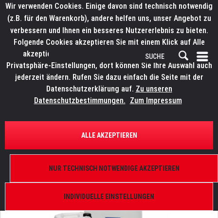
Wir verwenden Cookies. Einige davon sind technisch notwendig
(z.B. für den Warenkorb), andere helfen uns, unser Angebot zu
verbessern und Ihnen ein besseres Nutzererlebnis zu bieten.
Folgende Cookies akzeptieren Sie mit einem Klick auf Alle
akzeptieren. Weitere Informationen finden Sie in den
Privatsphäre-Einstellungen, dort können Sie Ihre Auswahl auch
jederzeit ändern. Rufen Sie dazu einfach die Seite mit der
Datenschutzerklärung auf.
Zu unseren
Datenschutzbestimmungen.
Zum Impressum
ÜBERSICHT
NEBEL UND EFFEKTE
ALLE AKZEPTIEREN
LITECRAFT Standard Fluid B III
5 l, dichter Nebel, neutral, Hoch Temperatur
NUR TECHNISCH NOTWENDIGE AKZEPTIEREN
INDIVIDUELLE EINSTELLUNGEN