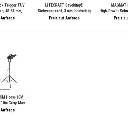
ck Trigger TÜV
LITECRAFT Saveking®
MAGMATIC
kg, 48-51 mm,
Sicherungsseil, 3 mm, beidseitig
High-Power Schn
be M10
gekauscht, 100 cm, max. 20/30 kg
W, DMX-5
f Anfrage
Preis auf Anfrage
Preis a
nach DGUV, Kettenglied 5 mm,
schwarz
CM Hose-10M
 10m Crisp Max
f Anfrage