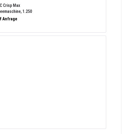
 Crisp Max
eemaschine, 1.250
12 A (RDM)
uf Anfrage