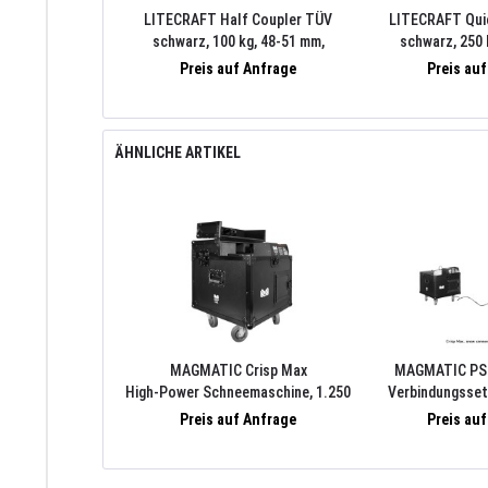
LITECRAFT Half Coupler TÜV
LITECRAFT Qui
schwarz, 100 kg, 48-51 mm,
schwarz, 250 
Schraube M10
Schrau
Preis auf Anfrage
Preis au
ÄHNLICHE ARTIKEL
MAGMATIC Crisp Max
MAGMATIC PS
High-Power Schneemaschine, 1.250
Verbindungsset
W, DMX-512 A (RDM)
Preis auf Anfrage
Preis au