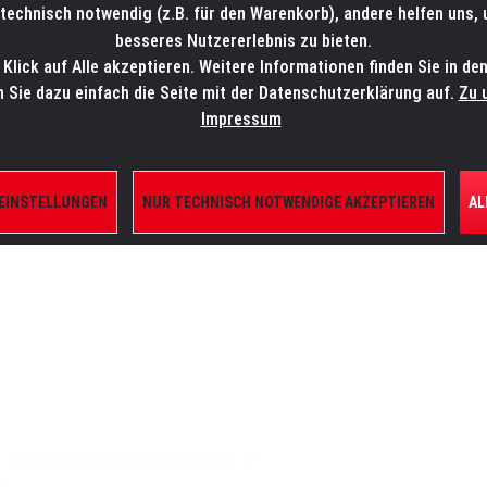
technisch notwendig (z.B. für den Warenkorb), andere helfen uns,
SALES-HOTLINE: +49 5451 5900-800
24/7: sales@lmp.de
besseres Nutzererlebnis zu bieten.
lick auf Alle akzeptieren. Weitere Informationen finden Sie in de
TE/SHOP
MARKEN
AKTUELLES
SERVICE
ÜBE
n Sie dazu einfach die Seite mit der Datenschutzerklärung auf.
Zu 
Impressum
 EINSTELLUNGEN
NUR TECHNISCH NOTWENDIGE AKZEPTIEREN
AL
D EFFEKTE