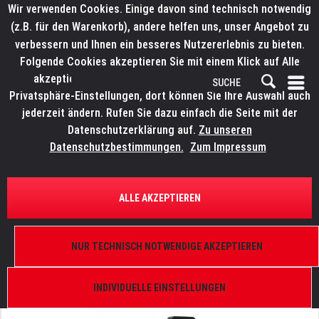
Wir verwenden Cookies. Einige davon sind technisch notwendig
(z.B. für den Warenkorb), andere helfen uns, unser Angebot zu
verbessern und Ihnen ein besseres Nutzererlebnis zu bieten.
Folgende Cookies akzeptieren Sie mit einem Klick auf Alle
akzeptieren. Weitere Informationen finden Sie in den
Privatsphäre-Einstellungen, dort können Sie Ihre Auswahl auch
jederzeit ändern. Rufen Sie dazu einfach die Seite mit der
Datenschutzerklärung auf.
Zu unseren
Datenschutzbestimmungen.
Zum Impressum
ÜBERSICHT
NEBEL UND EFFEKTE
ALLE AKZEPTIEREN
MAGMATIC Sidewinder
Hochgeschwindigkeits CO2, Simulator auf
NUR TECHNISCH NOTWENDIGE AKZEPTIEREN
Verdampfer-Basis, 22x 2 W RGBA LEDs, DMX-512
A (RDM)
INDIVIDUELLE EINSTELLUNGEN