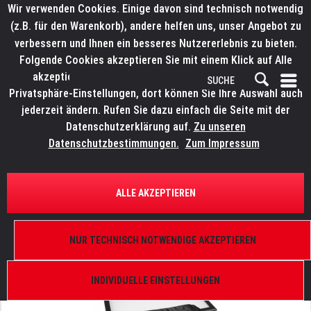
Wir verwenden Cookies. Einige davon sind technisch notwendig
(z.B. für den Warenkorb), andere helfen uns, unser Angebot zu
verbessern und Ihnen ein besseres Nutzererlebnis zu bieten.
Folgende Cookies akzeptieren Sie mit einem Klick auf Alle
akzeptieren. Weitere Informationen finden Sie in den
Privatsphäre-Einstellungen, dort können Sie Ihre Auswahl auch
jederzeit ändern. Rufen Sie dazu einfach die Seite mit der
Datenschutzerklärung auf.
Zu unseren
Datenschutzbestimmungen.
Zum Impressum
ÜBERSICHT
SCHEINWERFER UND KOMPONENTEN
ALLE AKZEPTIEREN
ELATION Paladin Panel
Filter 100°, magnetisch, inkl. Schutztasche
NUR TECHNISCH NOTWENDIGE AKZEPTIEREN
INDIVIDUELLE EINSTELLUNGEN