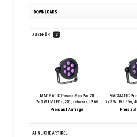
DOWNLOADS
ZUBEHÖR
2
MAGMATIC Prisma Mini Par 20
MAGMATIC Pris
7x 3 W UV LEDs, 20°, schwarz, IP 65
7x 3 W UV LEDs, 4
(f. Prisma Driver 8)
(f. Prisma
Preis auf Anfrage
Preis au
ÄHNLICHE ARTIKEL