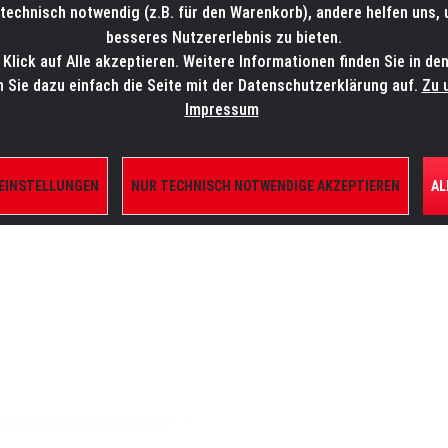
technisch notwendig (z.B. für den Warenkorb), andere helfen uns,
SALES-HOTLINE: +49 5451 5900-800
24/7: sales@lmp.de
besseres Nutzererlebnis zu bieten.
lick auf Alle akzeptieren. Weitere Informationen finden Sie in de
TE/SHOP
MARKEN
AKTUELLES
SERVICE
ÜBE
n Sie dazu einfach die Seite mit der Datenschutzerklärung auf.
Zu 
Impressum
 EINSTELLUNGEN
NUR TECHNISCH NOTWENDIGE AKZEPTIEREN
AL
ERFER UND KOMPONENTEN