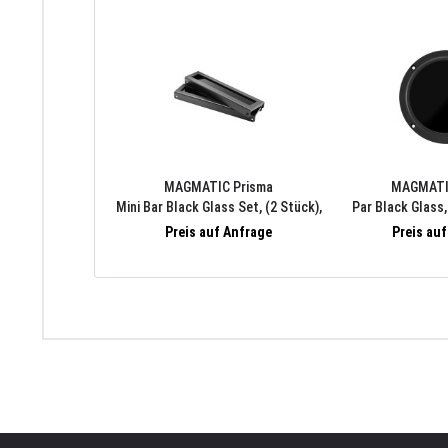
MAGMATIC Prisma
MAGMATI
Mini Bar Black Glass Set, (2 Stück),
Par Black Glass,
inkl. Schrauben
Preis auf Anfrage
Preis au