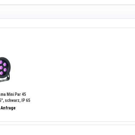
ma Mini Par 45
5°, schwarz, IP 65
 Driver 8)
f Anfrage