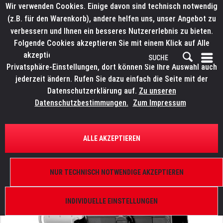
Wir verwenden Cookies. Einige davon sind technisch notwendig
(z.B. für den Warenkorb), andere helfen uns, unser Angebot zu
verbessern und Ihnen ein besseres Nutzererlebnis zu bieten.
Folgende Cookies akzeptieren Sie mit einem Klick auf Alle
akzeptieren. Weitere Informationen finden Sie in den
Privatsphäre-Einstellungen, dort können Sie Ihre Auswahl auch
jederzeit ändern. Rufen Sie dazu einfach die Seite mit der
Datenschutzerklärung auf.
Zu unseren
Datenschutzbestimmungen.
Zum Impressum
ÜBERSICHT
SCHEINWERFER UND KOMPONENTEN
ALLE AKZEPTIEREN
LITECRAFT HELD Zoom Tubus
15°-30°, schwarz
NUR TECHNISCH NOTWENDIGE AKZEPTIEREN
INDIVIDUELLE EINSTELLUNGEN