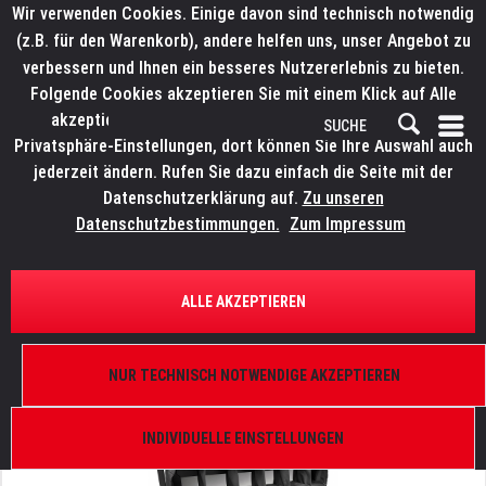
Wir verwenden Cookies. Einige davon sind technisch notwendig
(z.B. für den Warenkorb), andere helfen uns, unser Angebot zu
verbessern und Ihnen ein besseres Nutzererlebnis zu bieten.
Folgende Cookies akzeptieren Sie mit einem Klick auf Alle
akzeptieren. Weitere Informationen finden Sie in den
Privatsphäre-Einstellungen, dort können Sie Ihre Auswahl auch
jederzeit ändern. Rufen Sie dazu einfach die Seite mit der
Datenschutzerklärung auf.
Zu unseren
Datenschutzbestimmungen.
Zum Impressum
ÜBERSICHT
SCHEINWERFER UND KOMPONENTEN
ALLE AKZEPTIEREN
ELATION KL Panel
Snapgrid 40°, inkl. Tasche
NUR TECHNISCH NOTWENDIGE AKZEPTIEREN
INDIVIDUELLE EINSTELLUNGEN