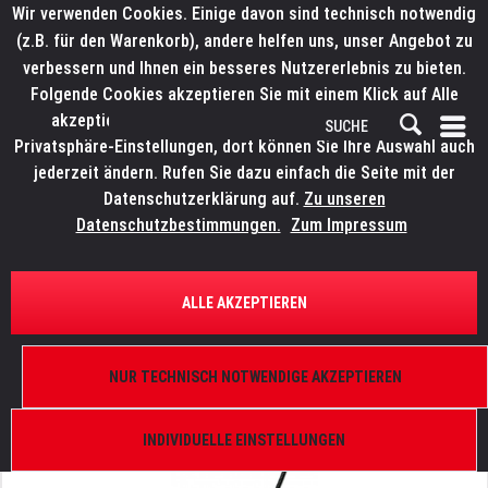
Wir verwenden Cookies. Einige davon sind technisch notwendig
(z.B. für den Warenkorb), andere helfen uns, unser Angebot zu
verbessern und Ihnen ein besseres Nutzererlebnis zu bieten.
Folgende Cookies akzeptieren Sie mit einem Klick auf Alle
akzeptieren. Weitere Informationen finden Sie in den
Privatsphäre-Einstellungen, dort können Sie Ihre Auswahl auch
jederzeit ändern. Rufen Sie dazu einfach die Seite mit der
Datenschutzerklärung auf.
Zu unseren
Datenschutzbestimmungen.
Zum Impressum
ÜBERSICHT
SCHWANENHALSLEUCHTEN
ALLE AKZEPTIEREN
LITTLITE LED XLR 3pol,12"/30cm
A-3-M, 90°, 12XR-LED
NUR TECHNISCH NOTWENDIGE AKZEPTIEREN
INDIVIDUELLE EINSTELLUNGEN