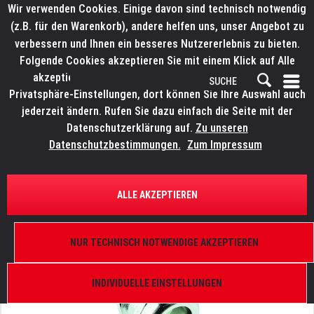
Wir verwenden Cookies. Einige davon sind technisch notwendig
(z.B. für den Warenkorb), andere helfen uns, unser Angebot zu
verbessern und Ihnen ein besseres Nutzererlebnis zu bieten.
Folgende Cookies akzeptieren Sie mit einem Klick auf Alle
akzeptieren. Weitere Informationen finden Sie in den
Privatsphäre-Einstellungen, dort können Sie Ihre Auswahl auch
jederzeit ändern. Rufen Sie dazu einfach die Seite mit der
Datenschutzerklärung auf.
Zu unseren
Datenschutzbestimmungen.
Zum Impressum
ÜBERSICHT
STECKVERBINDER
HARTING Verschraubung M25
ALLE AKZEPTIEREN
Metall, 13-18 mm
NUR TECHNISCH NOTWENDIGE AKZEPTIEREN
INDIVIDUELLE EINSTELLUNGEN