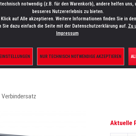
technisch notwendig (z.B. für den Warenkorb), andere helfen uns,
SALES-HOTLINE: +49 5451 5900-800
24/7: sales@lmp.de
besseres Nutzererlebnis zu bieten.
lick auf Alle akzeptieren. Weitere Informationen finden Sie in de
TE/SHOP
MARKEN
AKTUELLES
SERVICE
ÜBE
n Sie dazu einfach die Seite mit der Datenschutzerklärung auf.
Zu 
Impressum
 EINSTELLUNGEN
NUR TECHNISCH NOTWENDIGE AKZEPTIEREN
AL
EN
. Verbindersatz
Aktuelle 