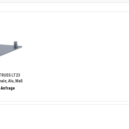
TRUSS LT23
ale, Alu, Maß
russpin, 3xRClip,
f Anfrage
natur