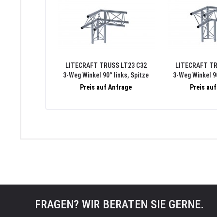
LITECRAFT TRUSS LT23 C32
LITECRAFT TR
3-Weg Winkel 90° links, Spitze
3-Weg Winkel 90
oben, inkl. Verbindersatz
unten, inkl. 
Preis auf Anfrage
Preis au
FRAGEN? WIR BERATEN SIE GERNE.