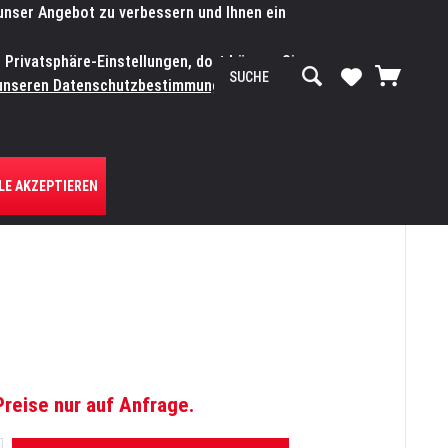
 unser Angebot zu verbessern und Ihnen ein
SERVICE-WERKSTATT
Service/Hilfe
Mein Konto
n Privatsphäre-Einstellungen, dort können Sie
R UNS
unseren Datenschutzbestimmungen.
Zum
LE AKZEPTIEREN
Preise nur auf Anfrage.