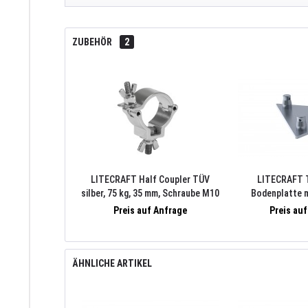
ZUBEHÖR
2
LITECRAFT Half Coupler TÜV
LITECRAFT 
silber, 75 kg, 35 mm, Schraube M10
Bodenplatte m
275x5mm, inkl.3xT
Preis auf Anfrage
Preis au
Alu 
ÄHNLICHE ARTIKEL