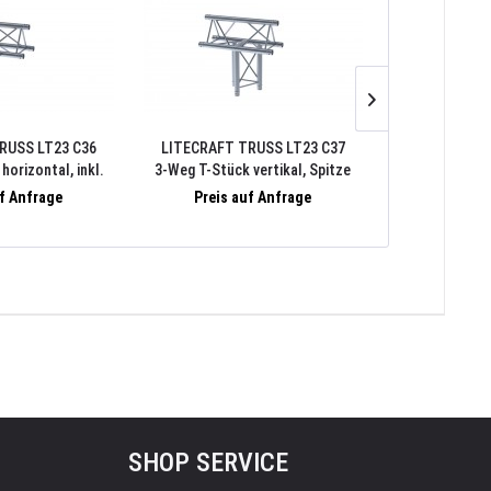
RUSS LT23 C36
LITECRAFT TRUSS LT23 C37
LITECRAFT 
horizontal, inkl.
3-Weg T-Stück vertikal, Spitze
3-Weg T-Stück, 
ndersatz
oben, inkl. Verbindersatz
uf Anfrage
Preis auf Anfrage
Preis 
SHOP SERVICE