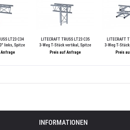
USS LT23 C34
LITECRAFT TRUSS LT23 C35
LITECRAFT T
° links, Spitze
3-Weg T-Stück vertikal, Spitze
3-Weg T-Stück 
Verbindersatz
unten, inkl. Verbindersatz
Verbi
f Anfrage
Preis auf Anfrage
Preis a
INFORMATIONEN