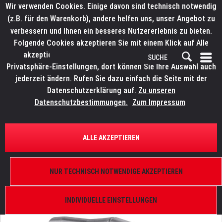
Wir verwenden Cookies. Einige davon sind technisch notwendig
(z.B. für den Warenkorb), andere helfen uns, unser Angebot zu
verbessern und Ihnen ein besseres Nutzererlebnis zu bieten.
Folgende Cookies akzeptieren Sie mit einem Klick auf Alle
akzeptieren. Weitere Informationen finden Sie in den
Privatsphäre-Einstellungen, dort können Sie Ihre Auswahl auch
jederzeit ändern. Rufen Sie dazu einfach die Seite mit der
Datenschutzerklärung auf.
Zu unseren
Datenschutzbestimmungen.
Zum Impressum
ÜBERSICHT
TRAVERSEN
ALLE AKZEPTIEREN
LITECRAFT TRUSS Koni-Verbinder
massiv für die Systeme:, LT31, LT32-34 (auch HD),
NUR TECHNISCH NOTWENDIGE AKZEPTIEREN
LT42-44 (auch HD)
INDIVIDUELLE EINSTELLUNGEN