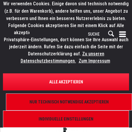
Wir verwenden Cookies. Einige davon sind technisch notwendig
(z.B. für den Warenkorb), andere helfen uns, unser Angebot zu
verbessern und Ihnen ein besseres Nutzererlebnis zu bieten.
Folgende Cookies akzeptieren Sie mit einem Klick auf Alle
akzeptieren. Weitere Informationen finden Sie in den
Privatsphäre-Einstellungen, dort können Sie Ihre Auswahl auch
jederzeit ändern. Rufen Sie dazu einfach die Seite mit der
Datenschutzerklärung auf.
Zu unseren
Datenschutzbestimmungen.
Zum Impressum
ÜBERSICHT
TRAVERSENLIFTE UND STATIVE
ALLE AKZEPTIEREN
MANFROTTO 126BSU
HD Stativ, max. 40 kg, 3,3 m, 3 Sektionen, 2
NUR TECHNISCH NOTWENDIGE AKZEPTIEREN
Auszüge
INDIVIDUELLE EINSTELLUNGEN