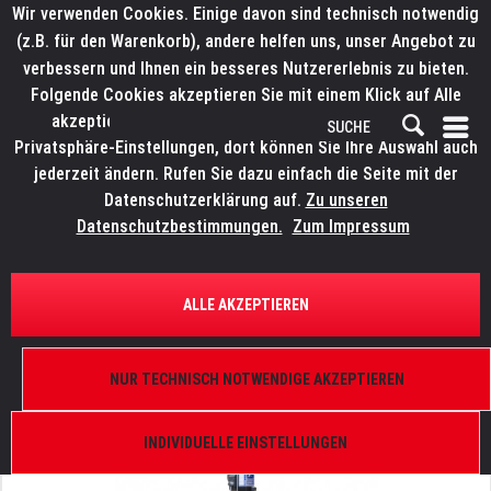
Wir verwenden Cookies. Einige davon sind technisch notwendig
(z.B. für den Warenkorb), andere helfen uns, unser Angebot zu
verbessern und Ihnen ein besseres Nutzererlebnis zu bieten.
Folgende Cookies akzeptieren Sie mit einem Klick auf Alle
akzeptieren. Weitere Informationen finden Sie in den
Privatsphäre-Einstellungen, dort können Sie Ihre Auswahl auch
jederzeit ändern. Rufen Sie dazu einfach die Seite mit der
Datenschutzerklärung auf.
Zu unseren
Datenschutzbestimmungen.
Zum Impressum
ÜBERSICHT
TRAVERSENLIFTE UND STATIVE
ALLE AKZEPTIEREN
WORK LW 265 D Traversenlift
Max 220 kg, 6,5 m, WIRE DRIVE, schwarz
NUR TECHNISCH NOTWENDIGE AKZEPTIEREN
INDIVIDUELLE EINSTELLUNGEN