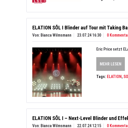
ELATION SŌL I Blinder auf Tour mit Taking B
Von: Bianca Wilmsmann
23.07.24 16:30
0 Kommenta
Eric Price setzt E
MEHR LESEN
Tags:
ELATION
,
S
ELATION SŌL I – Next-Level Blinder und Effe
Von: Bianca Wilmsmann
22.07.24 12:15
0 Kommenta