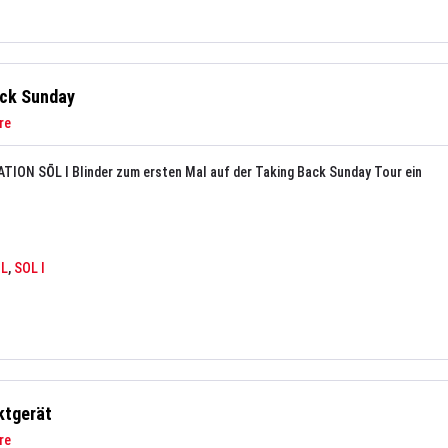
ack Sunday
re
LATION SŌL I Blinder zum ersten Mal auf der Taking Back Sunday Tour ein
OL
,
SOL I
ktgerät
re