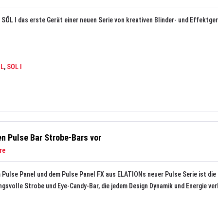
 SŌL I das erste Gerät einer neuen Serie von kreativen Blinder- und Effektge
OL
,
SOL I
n Pulse Bar Strobe-Bars vor
re
ulse Panel und dem Pulse Panel FX aus ELATIONs neuer Pulse Serie ist die
ngsvolle Strobe und Eye-Candy-Bar, die jedem Design Dynamik und Energie verl