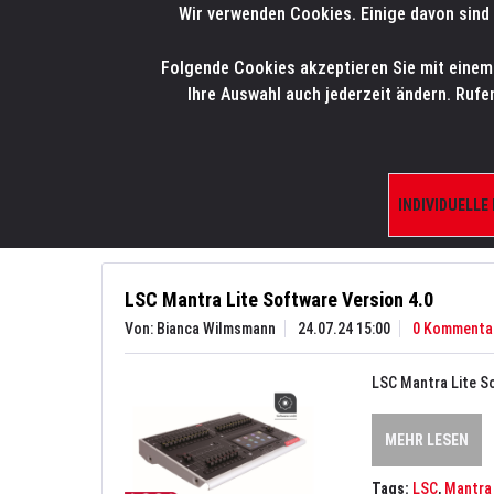
Wir verwenden Cookies. Einige davon sind 
LMP
.
ONLINE-SHOP
Folgende Cookies akzeptieren Sie mit einem K
HOME
PRODUK
Ihre Auswahl auch jederzeit ändern. Rufe
Aktuelles
News
INDIVIDUELLE
LSC Mantra Lite Software Version 4.0
Von: Bianca Wilmsmann
24.07.24 15:00
0 Kommenta
LSC Mantra Lite So
MEHR LESEN
Tags:
LSC
,
Mantra 