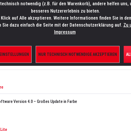
technisch notwendig (z.B. für den Warenkorb), andere helfen uns,
SALES-HOTLINE: +49 5451 5900-800
24/7: sales@lmp.de
besseres Nutzererlebnis zu bieten.
lick auf Alle akzeptieren. Weitere Informationen finden Sie in de
TE/SHOP
MARKEN
AKTUELLES
SERVICE
ÜBE
n Sie dazu einfach die Seite mit der Datenschutzerklärung auf.
Zu 
Impressum
 EINSTELLUNGEN
NUR TECHNISCH NOTWENDIGE AKZEPTIEREN
AL
re
ftware Version 4.0 – Großes Update in Farbe
Lite