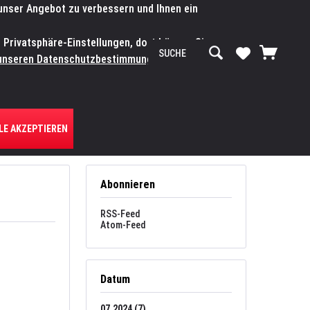
 unser Angebot zu verbessern und Ihnen ein
SERVICE-WERKSTATT
Service/Hilfe
Mein Konto
n Privatsphäre-Einstellungen, dort können Sie
R UNS
unseren Datenschutzbestimmungen.
Zum
LE AKZEPTIEREN
Abonnieren
RSS-Feed
Atom-Feed
Datum
07.2024 (7)