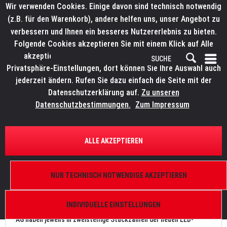
Wir verwenden Cookies. Einige davon sind technisch notwendig
(z.B. für den Warenkorb), andere helfen uns, unser Angebot zu
verbessern und Ihnen ein besseres Nutzererlebnis zu bieten.
Folgende Cookies akzeptieren Sie mit einem Klick auf Alle
akzeptieren. Weitere Informationen finden Sie in den
Privatsphäre-Einstellungen, dort können Sie Ihre Auswahl auch
jederzeit ändern. Rufen Sie dazu einfach die Seite mit der
Datenschutzerklärung auf.
Zu unseren
News
Datenschutzbestimmungen.
Zum Impressum
FILTERN
ALLE AKZEPTIEREN
ELATION KL Panel bei Lautwerfer und TLT
NUR TECHNISCH NOTWENDIGE AKZEPTIEREN
Von: Bianca Wilmsmann
04.10.20 16:30
0 Kommentare
INDIVIDUELLE EINSTELLUNGEN
Die Lautwerfer Veranstaltungstechnik GmbH und die TLT Event
AG haben jeweils in zweistellige Stückzahlen der neuen LED-