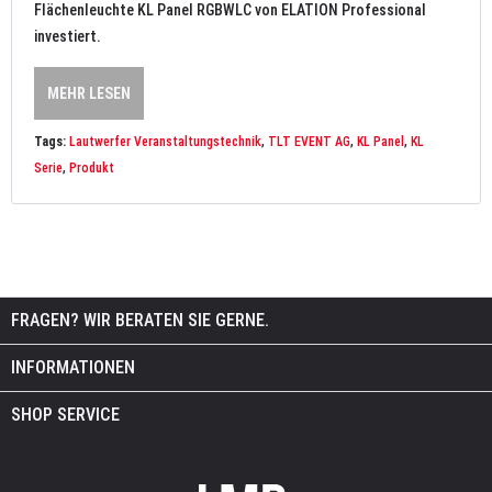
Flächenleuchte KL Panel RGBWLC von ELATION Professional
investiert.
MEHR LESEN
Tags:
Lautwerfer Veranstaltungstechnik
,
TLT EVENT AG
,
KL Panel
,
KL
Serie
,
Produkt
FRAGEN? WIR BERATEN SIE GERNE.
INFORMATIONEN
SHOP SERVICE