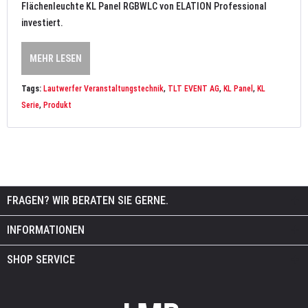
Flächenleuchte KL Panel RGBWLC von ELATION Professional
investiert.
MEHR LESEN
Tags:
Lautwerfer Veranstaltungstechnik
,
TLT EVENT AG
,
KL Panel
,
KL
Serie
,
Produkt
FRAGEN? WIR BERATEN SIE GERNE.
INFORMATIONEN
SHOP SERVICE