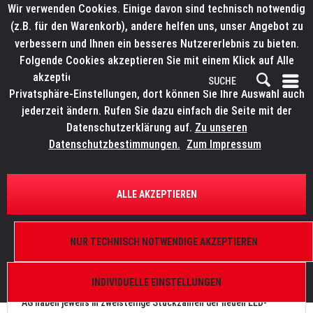
Wir verwenden Cookies. Einige davon sind technisch notwendig
(z.B. für den Warenkorb), andere helfen uns, unser Angebot zu
verbessern und Ihnen ein besseres Nutzererlebnis zu bieten.
Folgende Cookies akzeptieren Sie mit einem Klick auf Alle
akzeptieren. Weitere Informationen finden Sie in den
Privatsphäre-Einstellungen, dort können Sie Ihre Auswahl auch
jederzeit ändern. Rufen Sie dazu einfach die Seite mit der
Datenschutzerklärung auf.
Zu unseren
News
Datenschutzbestimmungen.
Zum Impressum
FILTERN
ALLE AKZEPTIEREN
ELATION KL Panel bei Lautwerfer und TLT
NUR TECHNISCH NOTWENDIGE AKZEPTIEREN
Von: Bianca Wilmsmann
04.10.20 16:30
0 Kommentare
INDIVIDUELLE EINSTELLUNGEN
Die Lautwerfer Veranstaltungstechnik GmbH und die TLT Event
AG haben jeweils in zweistellige Stückzahlen der neuen LED-