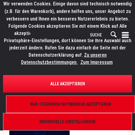
Wir verwenden Cookies. Einige davon sind technisch notwendig
(z.B. für den Warenkorb), andere helfen uns, unser Angebot zu
verbessern und Ihnen ein besseres Nutzererlebnis zu bieten.
Folgende Cookies akzeptieren Sie mit einem Klick auf Alle
akzeptieren. Weitere Informationen finden Sie in den
Privatsphäre-Einstellungen, dort können Sie Ihre Auswahl auch
jederzeit ändern. Rufen Sie dazu einfach die Seite mit der
Datenschutzerklärung auf.
Zu unseren
News
Datenschutzbestimmungen.
Zum Impressum
FILTERN
ALLE AKZEPTIEREN
Tanz zweier Kreuzfahrtschiffe im „Blue Port
Hamburg“ mit ELATION Proteus Excalibur
NUR TECHNISCH NOTWENDIGE AKZEPTIEREN
Von: Bianca Wilmsmann
27.09.22 11:30
0 Kommentare
INDIVIDUELLE EINSTELLUNGEN