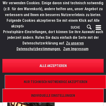
Wir verwenden Cookies. Einige davon sind technisch notwendig
(z.B. für den Warenkorb), andere helfen uns, unser Angebot zu
verbessern und Ihnen ein besseres Nutzererlebnis zu bieten.
Folgende Cookies akzeptieren Sie mit einem Klick auf Alle
akzeptieren. Weitere Informationen finden Sie in den
Privatsphäre-Einstellungen, dort können Sie Ihre Auswahl auch
jederzeit ändern. Rufen Sie dazu einfach die Seite mit der
Datenschutzerklärung auf.
Zu unseren
News
Datenschutzbestimmungen.
Zum Impressum
FILTERN
ALLE AKZEPTIEREN
PAM events erweitert Bestand an ELATION LED-
Softlights
NUR TECHNISCH NOTWENDIGE AKZEPTIEREN
Von: Bianca Wilmsmann
26.05.23 09:45
0 Kommentare
INDIVIDUELLE EINSTELLUNGEN