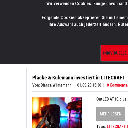
Wir verwenden Cookies. Einige davon sind 
LMP
.
ONLINE-SHOP
Folgende Cookies akzeptieren Sie mit einem K
HOME
PRODUK
Ihre Auswahl auch jederzeit ändern. Rufe
Aktuelles
News
INDIVIDUELLE
Placke & Kulemann investiert in LITECRAFT
Von: Bianca Wilmsmann
01.08.23 15:30
0 Kommenta
OutLED AT10.plus,
MEHR LESEN
Tags:
LITECRAFT
,