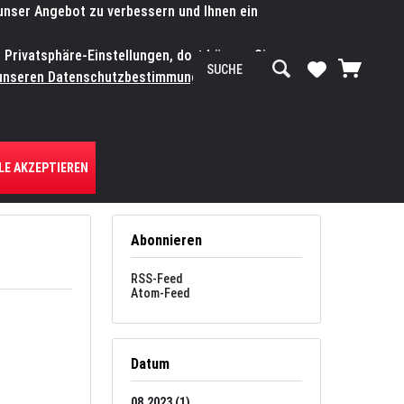
 unser Angebot zu verbessern und Ihnen ein
SERVICE-WERKSTATT
Service/Hilfe
Mein Konto
n Privatsphäre-Einstellungen, dort können Sie
R UNS
unseren Datenschutzbestimmungen.
Zum
LE AKZEPTIEREN
Abonnieren
RSS-Feed
Atom-Feed
Datum
08.2023 (1)