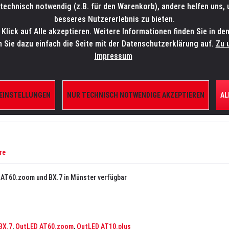
technisch notwendig (z.B. für den Warenkorb), andere helfen uns,
SALES-HOTLINE: +49 5451 5900-800
24/7: sales@lmp.de
besseres Nutzererlebnis zu bieten.
lick auf Alle akzeptieren. Weitere Informationen finden Sie in de
TE/SHOP
MARKEN
AKTUELLES
SERVICE
ÜBE
n Sie dazu einfach die Seite mit der Datenschutzerklärung auf.
Zu 
Impressum
 EINSTELLUNGEN
NUR TECHNISCH NOTWENDIGE AKZEPTIEREN
AL
re
 AT60.zoom und BX.7 in Münster verfügbar
BX.7
,
OutLED AT60.zoom
,
OutLED AT10.plus