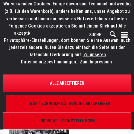
Wir verwenden Cookies. Einige davon sind technisch notwendig
(z.B. für den Warenkorb), andere helfen uns, unser Angebot zu
verbessern und Ihnen ein besseres Nutzererlebnis zu bieten.
Folgende Cookies akzeptieren Sie mit einem Klick auf Alle
akzeptieren. Weitere Informationen finden Sie in den
Privatsphäre-Einstellungen, dort können Sie Ihre Auswahl auch
jederzeit ändern. Rufen Sie dazu einfach die Seite mit der
Datenschutzerklärung auf.
Zu unseren
News
Datenschutzbestimmungen.
Zum Impressum
FILTERN
ALLE AKZEPTIEREN
müllermusic investiert in ELATION KL Fresnel Serie
NUR TECHNISCH NOTWENDIGE AKZEPTIEREN
Von: Bianca Wilmsmann
21.09.23 17:45
0 Kommentare
INDIVIDUELLE EINSTELLUNGEN