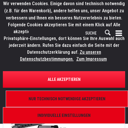
Wir verwenden Cookies. Einige davon sind technisch notwendig
(z.B. für den Warenkorb), andere helfen uns, unser Angebot zu
verbessern und Ihnen ein besseres Nutzererlebnis zu bieten.
Folgende Cookies akzeptieren Sie mit einem Klick auf Alle
akzeptieren. Weitere Informationen finden Sie in den
Privatsphäre-Einstellungen, dort können Sie Ihre Auswahl auch
jederzeit ändern. Rufen Sie dazu einfach die Seite mit der
Datenschutzerklärung auf.
Zu unseren
News
Datenschutzbestimmungen.
Zum Impressum
FILTERN
ALLE AKZEPTIEREN
LITECRAFT erweitert die Connect-Serie
NUR TECHNISCH NOTWENDIGE AKZEPTIEREN
Von: Bianca Wilmsmann
05.09.23 14:00
0 Kommentare
INDIVIDUELLE EINSTELLUNGEN