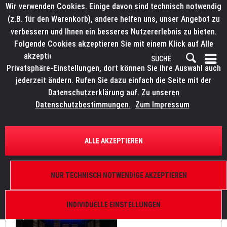
Wir verwenden Cookies. Einige davon sind technisch notwendig
(z.B. für den Warenkorb), andere helfen uns, unser Angebot zu
verbessern und Ihnen ein besseres Nutzererlebnis zu bieten.
Folgende Cookies akzeptieren Sie mit einem Klick auf Alle
akzeptieren. Weitere Informationen finden Sie in den
Privatsphäre-Einstellungen, dort können Sie Ihre Auswahl auch
jederzeit ändern. Rufen Sie dazu einfach die Seite mit der
Datenschutzerklärung auf.
Zu unseren
News
Datenschutzbestimmungen.
Zum Impressum
FILTERN
ALLE AKZEPTIEREN
Theater Magdeburg investiert in ELATION KL CYC L
NUR TECHNISCH NOTWENDIGE AKZEPTIEREN
Von: Bianca Wilmsmann
25.05.26 16:15
0 Kommentare
INDIVIDUELLE EINSTELLUNGEN