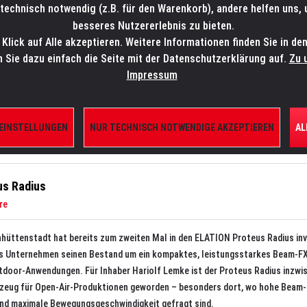
technisch notwendig (z.B. für den Warenkorb), andere helfen uns,
SALES-HOTLINE: +49 5451 5900-800
24/7: sales@lmp.de
besseres Nutzererlebnis zu bieten.
lick auf Alle akzeptieren. Weitere Informationen finden Sie in de
TE/SHOP
MARKEN
AKTUELLES
SERVICE
ÜBE
n Sie dazu einfach die Seite mit der Datenschutzerklärung auf.
Zu 
Impressum
 EINSTELLUNGEN
NUR TECHNISCH NOTWENDIGE AKZEPTIEREN
AL
us Radius
re
hüttenstadt hat bereits zum zweiten Mal in den ELATION Proteus Radius inv
as Unternehmen seinen Bestand um ein kompaktes, leistungsstarkes Beam-F
tdoor-Anwendungen. Für Inhaber Hariolf Lemke ist der Proteus Radius inzwi
zeug für Open-Air-Produktionen geworden – besonders dort, wo hohe Beam
und maximale Bewegungsgeschwindigkeit gefragt sind.