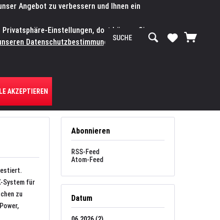
 unser Angebot zu verbessern und Ihnen ein
SERVICE-WERKSTATT
Service/Hilfe
Mein Konto
n Privatsphäre-Einstellungen, dort können Sie
R UNS
unseren Datenschutzbestimmungen.
Zum
LE AKZEPTIEREN
Abonnieren
RSS-Feed
Atom-Feed
estiert.
X-System für
schen zu
Datum
-Power,
06.2026 (2)