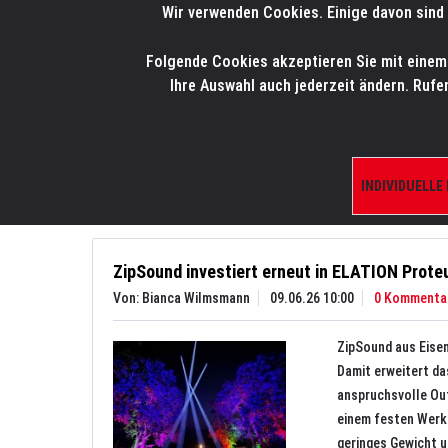
Wir verwenden Cookies. Einige davon sind 
LMP
.
ONLINE-SHOP
Folgende Cookies akzeptieren Sie mit einem K
HOME
PRODUK
Ihre Auswahl auch jederzeit ändern. Rufe
Aktuelles
News
INDIVIDUELLE
ZipSound investiert erneut in ELATION Prote
Von: Bianca Wilmsmann
09.06.26 10:00
0 Kommenta
ZipSound aus Eisen
Damit erweitert d
anspruchsvolle Ou
einem festen Werk
geringes Gewicht 