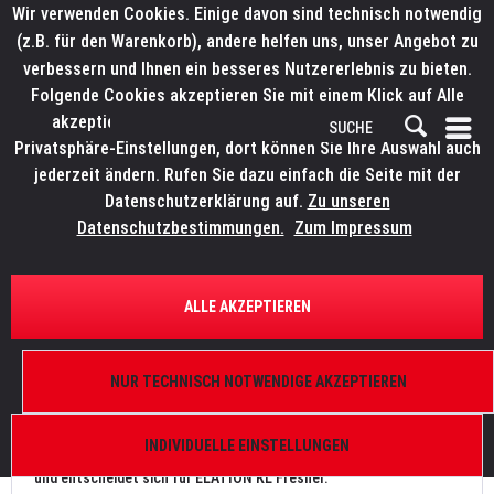
Wir verwenden Cookies. Einige davon sind technisch notwendig
(z.B. für den Warenkorb), andere helfen uns, unser Angebot zu
verbessern und Ihnen ein besseres Nutzererlebnis zu bieten.
Folgende Cookies akzeptieren Sie mit einem Klick auf Alle
akzeptieren. Weitere Informationen finden Sie in den
Privatsphäre-Einstellungen, dort können Sie Ihre Auswahl auch
jederzeit ändern. Rufen Sie dazu einfach die Seite mit der
Datenschutzerklärung auf.
Zu unseren
News
Datenschutzbestimmungen.
Zum Impressum
FILTERN
ALLE AKZEPTIEREN
AMBION steigt mit KL Fresnel auf LED um
NUR TECHNISCH NOTWENDIGE AKZEPTIEREN
Von: Bianca Wilmsmann
03.09.21 12:30
0 Kommentare
INDIVIDUELLE EINSTELLUNGEN
Die AMBION GmbH steigt bei Stufenlinsen komplett auf LED um
und entscheidet sich für ELATION KL Fresnel.