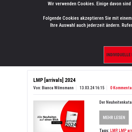
Wir verwenden Cookies. Einige davon sind 
LMP
.
ONLINE-SHOP
Folgende Cookies akzeptieren Sie mit einem K
HOME
PRODUK
Ihre Auswahl auch jederzeit ändern. Rufe
Aktuelles
News
INDIVIDUELLE
LMP [arrivals] 2024
Von: Bianca Wilmsmann
13.03.24 16:15
0 Kommenta
Der Neuheitenkatal
MEHR LESEN
Tags:
LMP
,
LMP arr