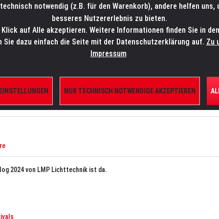
technisch notwendig (z.B. für den Warenkorb), andere helfen uns,
SALES-HOTLINE: +49 5451 5900-800
24/7: sales@lmp.de
besseres Nutzererlebnis zu bieten.
lick auf Alle akzeptieren. Weitere Informationen finden Sie in de
TE/SHOP
MARKEN
AKTUELLES
SERVICE
ÜBE
n Sie dazu einfach die Seite mit der Datenschutzerklärung auf.
Zu 
Impressum
 EINSTELLUNGEN
NUR TECHNISCH NOTWENDIGE AKZEPTIEREN
AL
re
og 2024 von LMP Lichttechnik ist da.
ivals