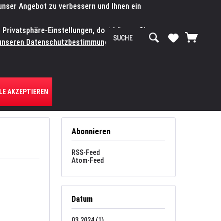
 unser Angebot zu verbessern und Ihnen ein
SERVICE-WERKSTATT
Service/Hilfe
Mein Konto
n Privatsphäre-Einstellungen, dort können Sie
R UNS
unseren Datenschutzbestimmungen.
Zum
LE AKZEPTIEREN
Abonnieren
RSS-Feed
Atom-Feed
Datum
03.2024 (1)