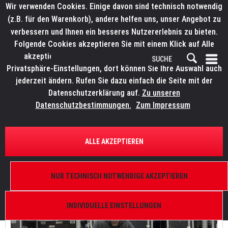
Wir verwenden Cookies. Einige davon sind technisch notwendig
(z.B. für den Warenkorb), andere helfen uns, unser Angebot zu
verbessern und Ihnen ein besseres Nutzererlebnis zu bieten.
Folgende Cookies akzeptieren Sie mit einem Klick auf Alle
akzeptieren. Weitere Informationen finden Sie in den
Privatsphäre-Einstellungen, dort können Sie Ihre Auswahl auch
jederzeit ändern. Rufen Sie dazu einfach die Seite mit der
Datenschutzerklärung auf.
Zu unseren
A.S. Light & Sound investiert in ELATION KL Fresnel 6 FC
Datenschutzbestimmungen.
Zum Impressum
A.S. Light & Sound investiert in ELATION KL Fresnel 6 FC
von:
Bianca Wilmsmann
20.01.26 17:00
0 Kommentare
ALLE AKZEPTIEREN
NUR TECHNISCH NOTWENDIGE AKZEPTIEREN
INDIVIDUELLE EINSTELLUNGEN