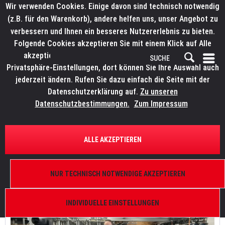
Wir verwenden Cookies. Einige davon sind technisch notwendig
(z.B. für den Warenkorb), andere helfen uns, unser Angebot zu
verbessern und Ihnen ein besseres Nutzererlebnis zu bieten.
Folgende Cookies akzeptieren Sie mit einem Klick auf Alle
akzeptieren. Weitere Informationen finden Sie in den
Privatsphäre-Einstellungen, dort können Sie Ihre Auswahl auch
jederzeit ändern. Rufen Sie dazu einfach die Seite mit der
Datenschutzerklärung auf.
Zu unseren
ELATION Fuze PFX und LITECRAFT WashX.432 sw erweitern Gerätepark von
Datenschutzbestimmungen.
Zum Impressum
ELATION Fuze PFX und LITECRAFT WashX.432 sw
erweitern Gerätepark von dts Veranstaltungstechnik
ALLE AKZEPTIEREN
von:
Bianca Wilmsmann
25.03.26 11:00
0 Kommentare
NUR TECHNISCH NOTWENDIGE AKZEPTIEREN
INDIVIDUELLE EINSTELLUNGEN