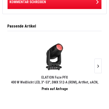
KOMMENTAR SCHREIBEN
Passende Artikel
ELATION Fuze PFX
400 W Weißlicht LED, 3°-53°, DMX 512-A (RDM), ArtNet, sACN,
3.0
E-Fly
Preis auf Anfrage