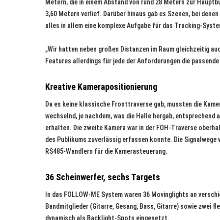
Metern, die in einem Abstand von rund 28 Metern zur Hauptb
3,60 Metern verlief. Darüber hinaus gab es Szenen, bei dene
alles in allem eine komplexe Aufgabe für das Tracking-Syst
„Wir hatten neben großen Distanzen im Raum gleichzeitig auc
Features allerdings für jede der Anforderungen die passende
Kreative Kamerapositionierung
Da es keine klassische Fronttraverse gab, mussten die Kamera
wechselnd, je nachdem, was die Halle hergab, entsprechend a
erhalten. Die zweite Kamera war in der FOH-Traverse oberhal
des Publikums zuverlässig erfassen konnte. Die Signalwege w
RS485-Wandlern für die Kamerasteuerung.
36 Scheinwerfer, sechs Targets
In das FOLLOW-ME System waren 36 Movinglights an verschie
Bandmitglieder (Gitarre, Gesang, Bass, Gitarre) sowie zwei f
dynamisch als Backlight-Spots eingesetzt.