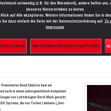
technisch notwendig (z.B. für den Warenkorb), andere helfen uns,
SALES-HOTLINE: +49 5451 5900-800
24/7: sales@lmp.de
besseres Nutzererlebnis zu bieten.
lick auf Alle akzeptieren. Weitere Informationen finden Sie in de
TE/SHOP
MARKEN
AKTUELLES
SERVICE
ÜBE
n Sie dazu einfach die Seite mit der Datenschutzerklärung auf.
Zu 
Impressum
Arena Tour
 EINSTELLUNGEN
NUR TECHNISCH NOTWENDIGE AKZEPTIEREN
AL
en Powermetal-Band Sabaton kam ein
nd auch in einem außergewöhnlich komplexen
llungen von Lichtdesigner Bertil Mark gerecht
 SIX Systeme, die von Torben Lehmann („Herr
n.