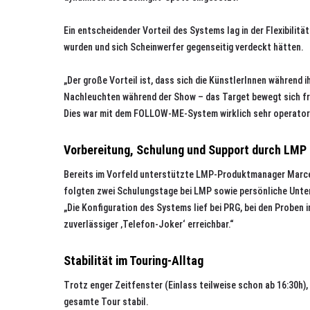
Ein entscheidender Vorteil des Systems lag in der Flexibil
wurden und sich Scheinwerfer gegenseitig verdeckt hätten.
„Der große Vorteil ist, dass sich die KünstlerInnen während
Nachleuchten während der Show – das Target bewegt sich fre
Dies war mit dem FOLLOW-ME-System wirklich sehr operator
Vorbereitung, Schulung und Support durch LMP
Bereits im Vorfeld unterstützte LMP-Produktmanager Marcel
folgten zwei Schulungstage bei LMP sowie persönliche Unter
„Die Konfiguration des Systems lief bei PRG, bei den Proben 
zuverlässiger ‚Telefon-Joker‘ erreichbar.“
Stabilität im Touring-Alltag
Trotz enger Zeitfenster (Einlass teilweise schon ab 16:30h)
gesamte Tour stabil.