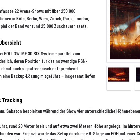
umfasste 22 Arena-Shows mit über 250.000
nen in Köln, Berlin, Wien, Zürich, Paris, London,
piel der Band vor rund 25.000 Zuschauern statt.
Übersicht
wei FOLLOW-ME 3D SIX Systeme parallel zum
derlich, deren Position für das notwendige PSN-
und damit auch signaltechnisch entsprechend
m eine Backup-Lösung mitgeführt – insgesamt liefen
 Tracking
em. Sabaton bespielten während der Show vier unterschiedliche Höhenebenen
rt, rund 20 Meter breit und auf etwa zwei Metern Höhe angelegt. Im hintere
gebunden war. Ergänzt wurde das Setup durch eine B-Stage am FOH mit einer G