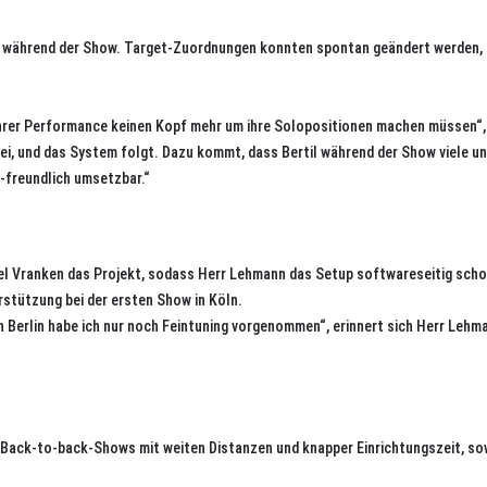
ität während der Show. Target-Zuordnungen konnten spontan geändert werden,
 ihrer Performance keinen Kopf mehr um ihre Solopositionen machen müssen“, 
i, und das System folgt. Dazu kommt, dass Bertil während der Show viele u
-freundlich umsetzbar.“
 Vranken das Projekt, sodass Herr Lehmann das Setup softwareseitig schon
stützung bei der ersten Show in Köln.
in Berlin habe ich nur noch Feintuning vorgenommen“, erinnert sich Herr Leh
, Back-to-back-Shows mit weiten Distanzen und knapper Einrichtungszeit, sow