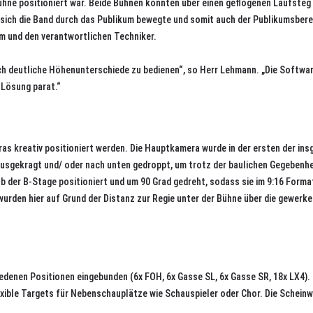
ühne positioniert war. Beide Bühnen konnten über einen geflogenen Laufsteg
n sich die Band durch das Publikum bewegte und somit auch der Publikumsber
em und den verantwortlichen Techniker.
h deutliche Höhenunterschiede zu bedienen“, so Herr Lehmann. „Die Software
 Lösung parat.“
s kreativ positioniert werden. Die Hauptkamera wurde in der ersten der insg
usgekragt und/ oder nach unten gedroppt, um trotz der baulichen Gegebenhei
b der B-Stage positioniert und um 90 Grad gedreht, sodass sie im 9:16 Forma
urden hier auf Grund der Distanz zur Regie unter der Bühne über die gewerke
denen Positionen eingebunden (6x FOH, 6x Gasse SL, 6x Gasse SR, 18x LX4).
lexible Targets für Nebenschauplätze wie Schauspieler oder Chor. Die Schein