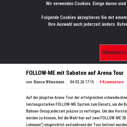
Wir verwenden Cookies. Einige davon sind 
LMP
.
ONLINE-SHOP
Folgende Cookies akzeptieren Sie mit einem K
HOME
PRODUK
Ihre Auswahl auch jederzeit ändern. Rufe
Aktuelles
News
FOLLOW-ME mit Sabaton auf 
INDIVIDUELLE
FOLLOW-ME mit Sabaton auf Arena Tour
von:
Bianca Wilmsmann
04.03.26 17:15
0 Kommentare
Auf der jüngsten Arena-Tour der erfolgreichen schwedisch
leistungsstarkes FOLLOW-ME System zum Einsatz, um die Ba
Bühnen-Setup jederzeit präzise zu verfolgen. Um den Vorste
werden zu können, fiel die Wahl hier auf zwei FOLLOW-ME 3D
Lehmann“) eingerichtet und während der Tour betreut wurde