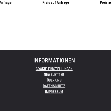
 Akku, Bluetooth
Sender/Empfänger, Bluetooth, WiFi,
Sender, Blue
 Anfrage
Preis auf Anfrage
Preis a
Farb-Display
INFORMATIONEN
COOKIE-EINSTELLUNGEN
NEWSLETTER
ÜBER UNS
DATENSCHUTZ
IMPRESSUM