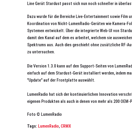
Line Gerät Stardust passt sich nun noch schneller in überl
Dazu wurde für die Bereiche Live-Entertainment sowie Film u
Koordination von Nicht-LumenRadio-Geräten wie Kamera-Fo
Systemen entwickelt. Über die integrierte Web-UI von Stard
damit den Kanal auf dem es arbeitet, welchem sie ausweiche
Spektrums aus. Auch dies geschieht ohne zusätzliche RF-Au
zu untersuchen.
Die Version 1.3.0 kann auf den Support-Seiten von LumenRa
einfach auf dem Stardust-Gerät installiert werden, indem ma
"Update" auf der Frontplatte auswählt.
LumenRadio hat sich der kontinuierlichen Innovation versch
eigenen Produkten als auch in denen von mehr als 200 OEM-P
Foto © LumenRadio
Tags:
LumenRadio
,
CRMX