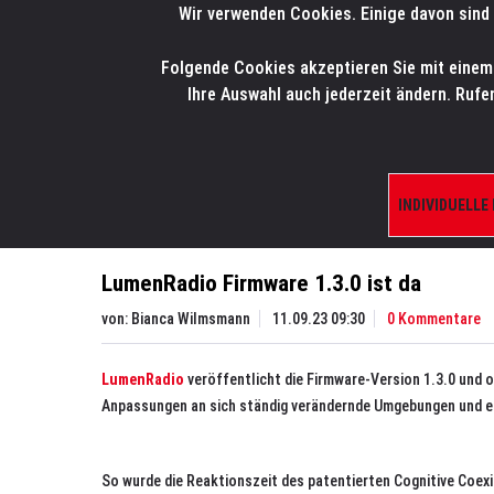
Wir verwenden Cookies. Einige davon sind 
LMP
.
ONLINE-SHOP
Folgende Cookies akzeptieren Sie mit einem K
HOME
PRODUK
Ihre Auswahl auch jederzeit ändern. Rufe
Aktuelles
News
LumenRadio Firmware 1.3.0 ist
INDIVIDUELLE
LumenRadio Firmware 1.3.0 ist da
von:
Bianca Wilmsmann
11.09.23 09:30
0 Kommentare
LumenRadio
veröffentlicht die Firmware-Version 1.3.0 und o
Anpassungen an sich ständig verändernde Umgebungen und e
So wurde die Reaktionszeit des patentierten Cognitive Coex