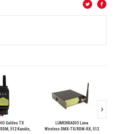
O Galileo TX
LUMENRADIO Luna
LUMENR
RDM, 512 Kanäle,
Wireless DMX-TX/RDM-RX, 512
Wireless D