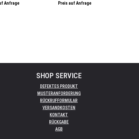
tooth, DIN-Rail
Kanäle, Sender/Empfänger,
Empfänger, 
uf Anfrage
Preis auf Anfrage
Prei
Bluetooth
SHOP SERVICE
DEFEKTES PRODUKT
MUSTERANFORDERUNG
RÜCKRUFFORMULAR
VERSANDKOSTEN
KONTAKT
RÜCKGABE
AGB