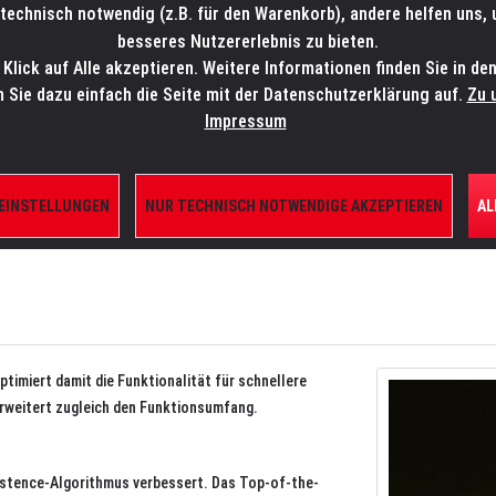
technisch notwendig (z.B. für den Warenkorb), andere helfen uns,
SALES-HOTLINE: +49 5451 5900-800
24/7: sales@lmp.de
besseres Nutzererlebnis zu bieten.
lick auf Alle akzeptieren. Weitere Informationen finden Sie in de
TE/SHOP
MARKEN
AKTUELLES
SERVICE
ÜBE
n Sie dazu einfach die Seite mit der Datenschutzerklärung auf.
Zu 
Impressum
 da
 EINSTELLUNGEN
NUR TECHNISCH NOTWENDIGE AKZEPTIEREN
AL
ptimiert damit die Funktionalität für schnellere
rweitert zugleich den Funktionsumfang.
istence-Algorithmus verbessert. Das Top-of-the-