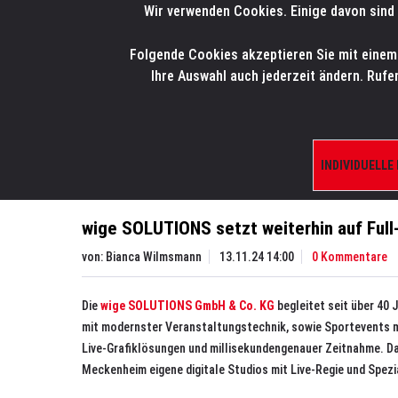
Wir verwenden Cookies. Einige davon sind 
LMP
.
ONLINE-SHOP
Folgende Cookies akzeptieren Sie mit einem K
HOME
PRODUK
Ihre Auswahl auch jederzeit ändern. Rufe
Aktuelles
News
wige SOLUTIONS setzt weiterh
INDIVIDUELLE
wige SOLUTIONS setzt weiterhin auf Full
von:
Bianca Wilmsmann
13.11.24 14:00
0 Kommentare
Die
wige SOLUTIONS GmbH & Co. KG
begleitet seit über 40 
mit modernster Veranstaltungstechnik, sowie Sportevents m
Live-Grafiklösungen und millisekundengenauer Zeitnahme. D
Meckenheim eigene digitale Studios mit Live-Regie und Spez