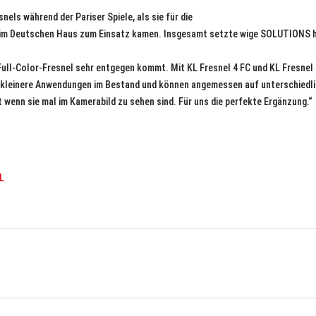
nels während der Pariser Spiele, als sie für die
im Deutschen Haus zum Einsatz kamen. Insgesamt setzte wige SOLUTIONS hie
e Full-Color-Fresnel sehr entgegen kommt. Mit KL Fresnel 4 FC und KL Fresnel
 kleinere Anwendungen im Bestand und können angemessen auf unterschiedlic
 wenn sie mal im Kamerabild zu sehen sind. Für uns die perfekte Ergänzung.“
L