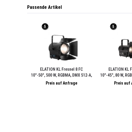
Passende Artikel
ELATION KL Fresnel 8 FC
ELATION KL F
10°-50°, 500 W, RGBMA, DMX 512-A,
10°-45°, 80 W, RG
inkl. Torblende, FFR, TV-Zapfen 28
inkl. Torbl
Preis auf Anfrage
Preis auf
mm