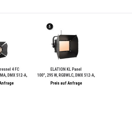
resnel 4 FC
ELATION KL Panel
BMA, DMX 512-A,
100°, 295 W, RGBWLC, DMX 512-A,
ende, FFR
ArtNet, sACN, E-Fly, inkl. Torblende
 Anfrage
Preis auf Anfrage