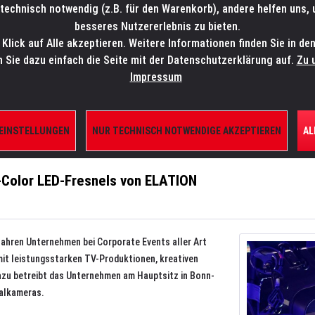
technisch notwendig (z.B. für den Warenkorb), andere helfen uns,
SALES-HOTLINE: +49 5451 5900-800
24/7: sales@lmp.de
besseres Nutzererlebnis zu bieten.
lick auf Alle akzeptieren. Weitere Informationen finden Sie in de
TE/SHOP
MARKEN
AKTUELLES
SERVICE
ÜBE
n Sie dazu einfach die Seite mit der Datenschutzerklärung auf.
Zu 
Impressum
in auf Full-Color LED-Fresnels von ELATION
 EINSTELLUNGEN
NUR TECHNISCH NOTWENDIGE AKZEPTIEREN
AL
-Color LED-Fresnels von ELATION
Jahren Unternehmen bei Corporate Events aller Art
it leistungsstarken TV-Produktionen, kreativen
azu betreibt das Unternehmen am Hauptsitz in Bonn-
ialkameras.