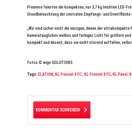
Premiere feierten die kompakten, nur 3,7 kg leichten LED-Fres
Grundbeleuchtung der zentralen Empfangs- und Eventfläche 
„Wir sind sicher nicht die einzigen, denen der ultrakompakt
kamerataugliches weißes und farbiges Licht für größere und
kompakt und dezent, dass sie nicht störend auffallen, selbst
Fotos © wige SOLUTIONS
Tags:
ELATION
,
KL Fresnel 4 FC
,
KL Fresnel 8 FC
,
KL Panel
,
K
KOMMENTAR SCHREIBEN