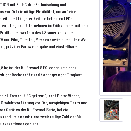
LATION mit Full-Color-Farbmischung und
or Ort die nötige Flexibilität, um auf eine
eits seit längerer Zeit die beliebten LED-
aren, stieg das Unternehmen im Frühsommer mit dem
D-Profilscheinwerfern des US-amerikanischen
 TV und Film, Theater, Messen sowie jede andere AV-
ng, präziser Farbwiedergabe und einstellbarer
 kg ist der KL Fresnel 8 FC jedoch kein ganz
edriger Deckenhöhe und / oder geringer Traglast
en KL Fresnel 4 FC gefreut“, sagt Pierre Weber,
 Produktvorführung vor Ort, ausgiebigen Tests und
n Geräten der KL Fresnel Serie, fiel die
stand um eine mittlere zweistellige Zahl der 80
 Investitionen geplant.