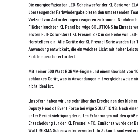
Die energieeffizienten LED-Scheinwerfer der KL Serie von E
überzeugender Farbwiedergabe bieten den umsetzenden Teams v
Vielzahl von Anforderungen reagieren zu können. Nachdem ber
Flächenleuchten KL Panel bei wige SOLUTIONS im Einsatz w
ersten Full-Color-Gerät KL Fresnel 8 FC in die Reihe von LE
Herstellers ein. Alle Geräte der KL Fresnel Serie wurden für
Anwendung entwickelt, die ein weiches Licht mit hoher Leistu
Farbtemperatur erfordert.
Mit seiner 500 Watt RGBMA-Engine und einem Gewicht von 10,5
schlankes Gerät, was in Anwendungen mit vergleichsweise ni
nicht ideal ist.
„Insofern haben wir uns sehr über das Erscheinen des kleiner
Deputy Head of Event Force bei wige SOLUTIONS. Nach einer
unter Berücksichtigung der guten Erfahrungen mit den größere
Entscheidung für den KL Fresnel 4 FC. Zunächst wurde der Be
Watt RGBMA Scheinwerfer erweitert. In Zukunft sind weitere