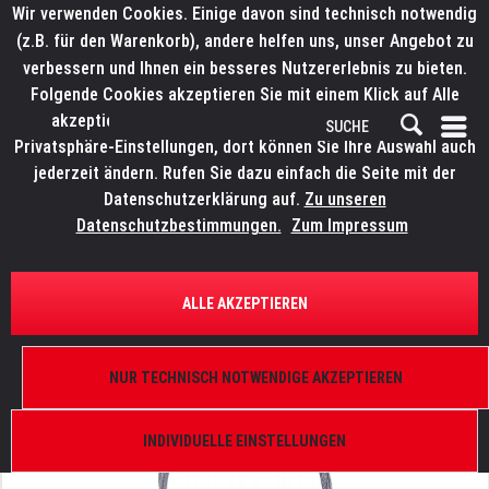
Wir verwenden Cookies. Einige davon sind technisch notwendig
(z.B. für den Warenkorb), andere helfen uns, unser Angebot zu
verbessern und Ihnen ein besseres Nutzererlebnis zu bieten.
Folgende Cookies akzeptieren Sie mit einem Klick auf Alle
akzeptieren. Weitere Informationen finden Sie in den
Privatsphäre-Einstellungen, dort können Sie Ihre Auswahl auch
jederzeit ändern. Rufen Sie dazu einfach die Seite mit der
Datenschutzerklärung auf.
Zu unseren
Datenschutzbestimmungen.
Zum Impressum
ÜBERSICHT
ANSCHLAGSMATERIAL
ALLE AKZEPTIEREN
LITECRAFT Abhängeseil 4 mm
10 m, einseitig gekauscht, silber
NUR TECHNISCH NOTWENDIGE AKZEPTIEREN
INDIVIDUELLE EINSTELLUNGEN