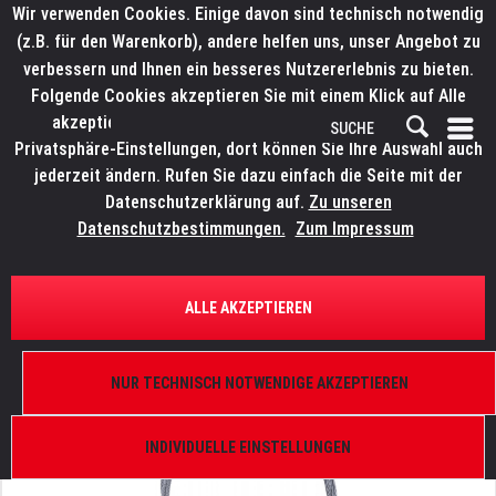
Wir verwenden Cookies. Einige davon sind technisch notwendig
(z.B. für den Warenkorb), andere helfen uns, unser Angebot zu
verbessern und Ihnen ein besseres Nutzererlebnis zu bieten.
Folgende Cookies akzeptieren Sie mit einem Klick auf Alle
akzeptieren. Weitere Informationen finden Sie in den
Privatsphäre-Einstellungen, dort können Sie Ihre Auswahl auch
jederzeit ändern. Rufen Sie dazu einfach die Seite mit der
Datenschutzerklärung auf.
Zu unseren
Datenschutzbestimmungen.
Zum Impressum
ÜBERSICHT
ANSCHLAGSMATERIAL
ALLE AKZEPTIEREN
LITECRAFT Abhängeseil 3 mm
3 m, einseitig gekauscht, silber
NUR TECHNISCH NOTWENDIGE AKZEPTIEREN
INDIVIDUELLE EINSTELLUNGEN