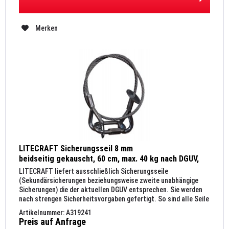
Merken
LITECRAFT Sicherungsseil 8 mm
beidseitig gekauscht, 60 cm, max. 40 kg nach DGUV,
Kettenglied 10 mm, silber
LITECRAFT liefert ausschließlich Sicherungsseile
(Sekundärsicherungen beziehungsweise zweite unabhängige
Sicherungen) die der aktuellen DGUV entsprechen. Sie werden
nach strengen Sicherheitsvorgaben gefertigt. So sind alle Seile
nach DIN...
Artikelnummer: A319241
Preis auf Anfrage