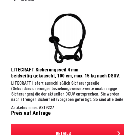
LITECRAFT Sicherungsseil 4 mm
beidseitig gekauscht, 100 cm, max. 15 kg nach DGUV,
Kettenglied 6 mm, schwarz
LITECRAFT liefert ausschließlich Sicherungsseile
(Sekundärsicherungen beziehungsweise zweite unabhängige
Sicherungen) die der aktuellen DGUV entsprechen. Sie werden
nach strengen Sicherheitsvorgaben gefertigt. So sind alle Seile
nach DIN...
Artikelnummer: A319227
Preis auf Anfrage
DETAILS