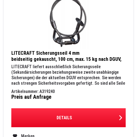
LITECRAFT Sicherungsseil 4 mm
beidseitig gekauscht, 100 cm, max. 15 kg nach DGUV,
Kettenglied 6 mm, silber
LITECRAFT liefert ausschließlich Sicherungsseile
(Sekundärsicherungen beziehungsweise zweite unabhängige
Sicherungen) die der aktuellen DGUV entsprechen. Sie werden
nach strengen Sicherheitsvorgaben gefertigt. So sind alle Seile
nach DIN...
Artikelnummer: A319240
Preis auf Anfrage
DETAILS
Merken