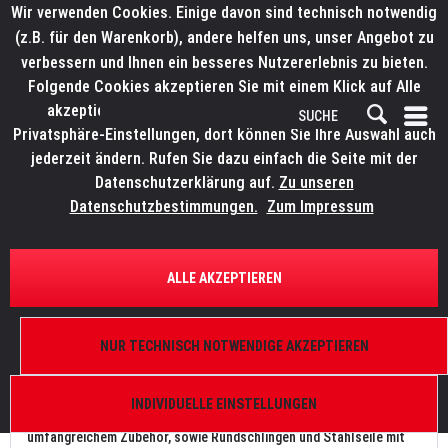
Wir verwenden Cookies. Einige davon sind technisch notwendig
(z.B. für den Warenkorb), andere helfen uns, unser Angebot zu
verbessern und Ihnen ein besseres Nutzererlebnis zu bieten.
Folgende Cookies akzeptieren Sie mit einem Klick auf Alle
akzeptieren. Weitere Informationen finden Sie in den
Privatsphäre-Einstellungen, dort können Sie Ihre Auswahl auch
jederzeit ändern. Rufen Sie dazu einfach die Seite mit der
Datenschutzerklärung auf.
Zu unseren
Datenschutzbestimmungen.
Zum Impressum
ANSCHLAGSMATERIAL
.
ALLE AKZEPTIEREN
ANSCHLAGSMATERIAL
Anschlagmaterial umfasst all das Material, was es zur sicheren
NUR TECHNISCH NOTWENDIGE AKZEPTIEREN
Befestigung von Scheinwerfern, Movinglights oder auch PA-
Systemen und Video-Technik braucht. Neben Haken und Couplern
INDIVIDUELLE EINSTELLUNGEN
finde sich hier auch Sicherungs- und Abhängeseile inklusive
umfangreichem Zubehör, sowie Rundschlingen und Stahlseile mit