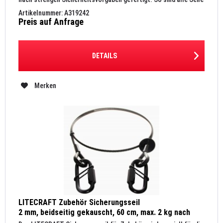
nach DIN...
Artikelnummer: A319242
Preis auf Anfrage
DETAILS
Merken
LITECRAFT Zubehör Sicherungsseil
2 mm, beidseitig gekauscht, 60 cm, max. 2 kg nach
DGUV, 2x Kettenglied 3,5 mm, schwarz