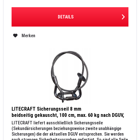
DETAILS
Merken
LITECRAFT Sicherungsseil 8 mm
beidseitig gekauscht, 100 cm, max. 60 kg nach DGUV,
Kettenglied 10 mm, silber
LITECRAFT liefert ausschließlich Sicherungsseile
(Sekundärsicherungen beziehungsweise zweite unabhängige
Sicherungen) die der aktuellen DGUV entsprechen. Sie werden
nach strengen Sicherheitsvorgaben gefertigt. So sind alle Seile