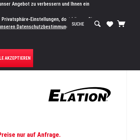
 unser Angebot zu verbessern und Ihnen ein
SERVICE-WERKSTATT
Service/Hilfe
Mein Konto
n Privatsphäre-Einstellungen, dort können Sie
R UNS
unseren Datenschutzbestimmungen.
Zum
LE AKZEPTIEREN
Preise nur auf Anfrage.