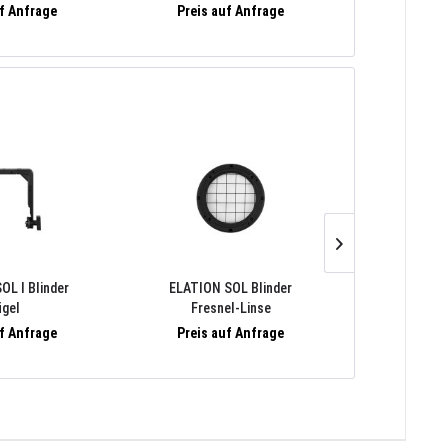
uf Anfrage
Preis auf Anfrage
Preis 
OL I Blinder
ELATION SOL Blinder
ELATION 
ügel
Fresnel-Linse
Bowen
uf Anfrage
Preis auf Anfrage
Preis 