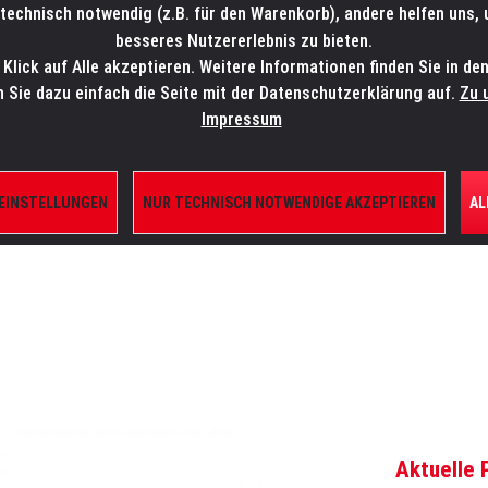
technisch notwendig (z.B. für den Warenkorb), andere helfen uns,
SALES-HOTLINE: +49 5451 5900-800
24/7: sales@lmp.de
besseres Nutzererlebnis zu bieten.
lick auf Alle akzeptieren. Weitere Informationen finden Sie in de
TE/SHOP
MARKEN
AKTUELLES
SERVICE
ÜBE
n Sie dazu einfach die Seite mit der Datenschutzerklärung auf.
Zu 
Impressum
 EINSTELLUNGEN
NUR TECHNISCH NOTWENDIGE AKZEPTIEREN
AL
 STROBES UND EFFEKTE
Aktuelle 