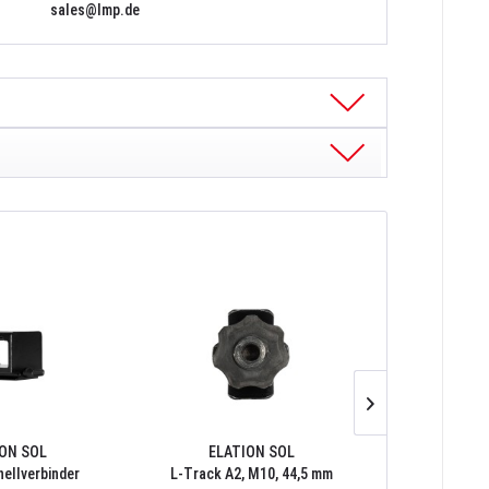
sales@lmp.de
ON SOL
ELATION SOL
ELAT
ellverbinder
L-Track A2, M10, 44,5 mm
L-Track A