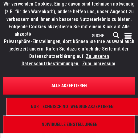
Wir verwenden Cookies. Einige davon sind technisch notwendig
(z.B. für den Warenkorb), andere helfen uns, unser Angebot zu
verbessern und Ihnen ein besseres Nutzererlebnis zu bieten.
Folgende Cookies akzeptieren Sie mit einem Klick auf Alle
akzeptieren. Weitere Informationen finden Sie in den
Privatsphäre-Einstellungen, dort können Sie Ihre Auswahl auch
jederzeit ändern. Rufen Sie dazu einfach die Seite mit der
Datenschutzerklärung auf.
Zu unseren
Datenschutzbestimmungen.
Zum Impressum
ÜBERSICHT
BLINDER, STROBES UND EFFEKTE
ALLE AKZEPTIEREN
ELATION SOL I Blinder
1x 250 W RGBLAW, 46°, DMX 512-A (RDM),
NUR TECHNISCH NOTWENDIGE AKZEPTIEREN
schwarz
INDIVIDUELLE EINSTELLUNGEN