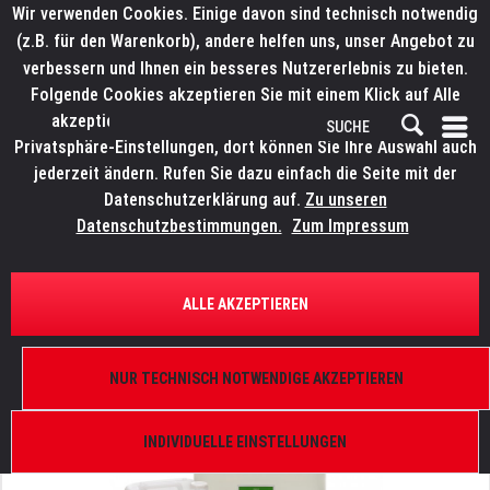
Wir verwenden Cookies. Einige davon sind technisch notwendig
(z.B. für den Warenkorb), andere helfen uns, unser Angebot zu
verbessern und Ihnen ein besseres Nutzererlebnis zu bieten.
Folgende Cookies akzeptieren Sie mit einem Klick auf Alle
akzeptieren. Weitere Informationen finden Sie in den
Privatsphäre-Einstellungen, dort können Sie Ihre Auswahl auch
jederzeit ändern. Rufen Sie dazu einfach die Seite mit der
Datenschutzerklärung auf.
Zu unseren
Datenschutzbestimmungen.
Zum Impressum
ÜBERSICHT
NEBEL UND EFFEKTE
ALLE AKZEPTIEREN
LITECRAFT SuperFog Fluid B III
5 l, dichter Nebel, neutral, niedrig Temperatur
NUR TECHNISCH NOTWENDIGE AKZEPTIEREN
INDIVIDUELLE EINSTELLUNGEN