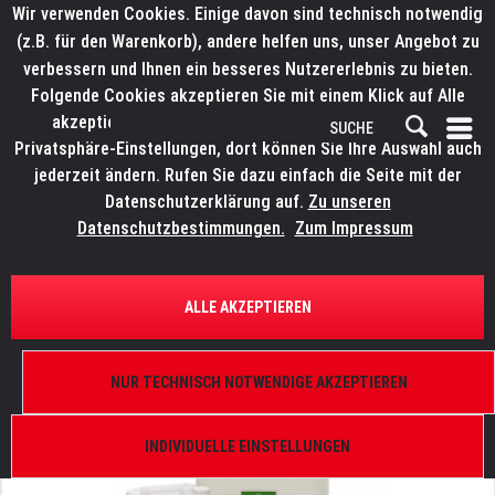
Wir verwenden Cookies. Einige davon sind technisch notwendig
(z.B. für den Warenkorb), andere helfen uns, unser Angebot zu
verbessern und Ihnen ein besseres Nutzererlebnis zu bieten.
Folgende Cookies akzeptieren Sie mit einem Klick auf Alle
akzeptieren. Weitere Informationen finden Sie in den
Privatsphäre-Einstellungen, dort können Sie Ihre Auswahl auch
jederzeit ändern. Rufen Sie dazu einfach die Seite mit der
Datenschutzerklärung auf.
Zu unseren
Datenschutzbestimmungen.
Zum Impressum
ÜBERSICHT
NEBEL UND EFFEKTE
ALLE AKZEPTIEREN
LITECRAFT SuperFog Fluid B III
30 l, dichter Nebel, neutral, Niedrig Temperatur
NUR TECHNISCH NOTWENDIGE AKZEPTIEREN
INDIVIDUELLE EINSTELLUNGEN