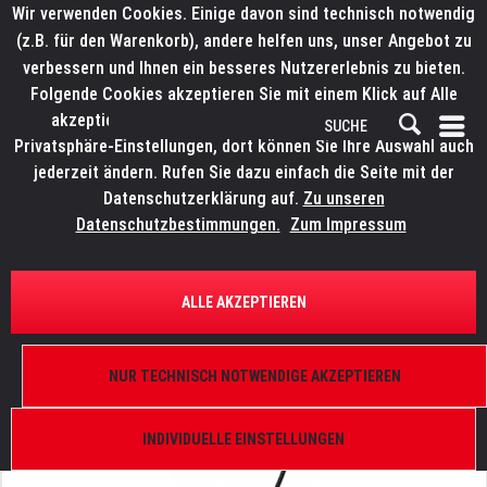
Wir verwenden Cookies. Einige davon sind technisch notwendig
(z.B. für den Warenkorb), andere helfen uns, unser Angebot zu
verbessern und Ihnen ein besseres Nutzererlebnis zu bieten.
Folgende Cookies akzeptieren Sie mit einem Klick auf Alle
akzeptieren. Weitere Informationen finden Sie in den
Privatsphäre-Einstellungen, dort können Sie Ihre Auswahl auch
jederzeit ändern. Rufen Sie dazu einfach die Seite mit der
Datenschutzerklärung auf.
Zu unseren
Datenschutzbestimmungen.
Zum Impressum
ÜBERSICHT
SCHWANENHALSLEUCHTEN
ALLE AKZEPTIEREN
LITTLITE LED XLR 3pol,18"/45cm
A-3-M, 90°, 18XR-LED
NUR TECHNISCH NOTWENDIGE AKZEPTIEREN
INDIVIDUELLE EINSTELLUNGEN