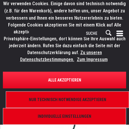
Wir verwenden Cookies. Einige davon sind technisch notwendig
(z.B. für den Warenkorb), andere helfen uns, unser Angebot zu
verbessern und Ihnen ein besseres Nutzererlebnis zu bieten.
Folgende Cookies akzeptieren Sie mit einem Klick auf Alle
akzeptieren. Weitere Informationen finden Sie in den
Privatsphäre-Einstellungen, dort können Sie Ihre Auswahl auch
jederzeit ändern. Rufen Sie dazu einfach die Seite mit der
Datenschutzerklärung auf.
Zu unseren
Datenschutzbestimmungen.
Zum Impressum
ÜBERSICHT
SCHWANENHALSLEUCHTEN
ALLE AKZEPTIEREN
LITTLITE LED-3, 18"/45cm
Gehäuse, Trafo, 6.500, 5.000, 3.000K, L-18E-LED-3
NUR TECHNISCH NOTWENDIGE AKZEPTIEREN
INDIVIDUELLE EINSTELLUNGEN