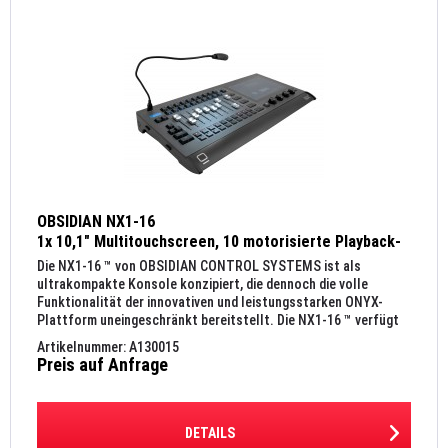
OBSIDIAN NX1-16
1x 10,1" Multitouchscreen, 10 motorisierte Playback-
Fader, 16 Universen, 4x DMX 512
Die NX1-16 ™ von OBSIDIAN CONTROL SYSTEMS ist als
ultrakompakte Konsole konzipiert, die dennoch die volle
Funktionalität der innovativen und leistungsstarken ONYX-
Plattform uneingeschränkt bereitstellt. Die NX1-16 ™ verfügt
über einen...
Artikelnummer: A130015
Preis auf Anfrage
DETAILS