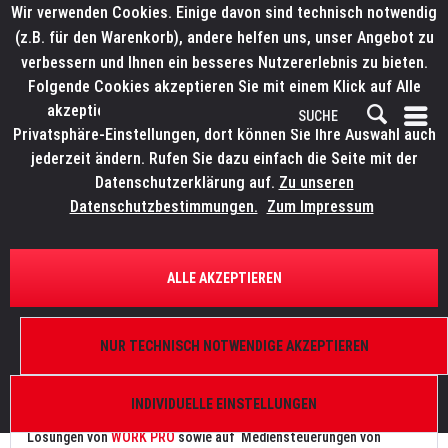
Wir verwenden Cookies. Einige davon sind technisch notwendig
(z.B. für den Warenkorb), andere helfen uns, unser Angebot zu
verbessern und Ihnen ein besseres Nutzererlebnis zu bieten.
Folgende Cookies akzeptieren Sie mit einem Klick auf Alle
akzeptieren. Weitere Informationen finden Sie in den
Privatsphäre-Einstellungen, dort können Sie Ihre Auswahl auch
jederzeit ändern. Rufen Sie dazu einfach die Seite mit der
Datenschutzerklärung auf.
Zu unseren
Datenschutzbestimmungen.
Zum Impressum
STEUERUNGEN
.
ALLE AKZEPTIEREN
STEUERUNGEN
Für jede Anwendung und jedes Budget finden Sie hier die richtige
NUR TECHNISCH NOTWENDIGE AKZEPTIEREN
Licht- oder Mediensteuerung. Für mittelgroße bis große Live-
Events setzen wir auf professionelle Lichtstellpulte von
INDIVIDUELLE EINSTELLUNGEN
OBSIDIAN
, für kleinere Events, Locations und Installationen auf
Lösungen von
WORK PRO
sowie auf Mediensteuerungen von