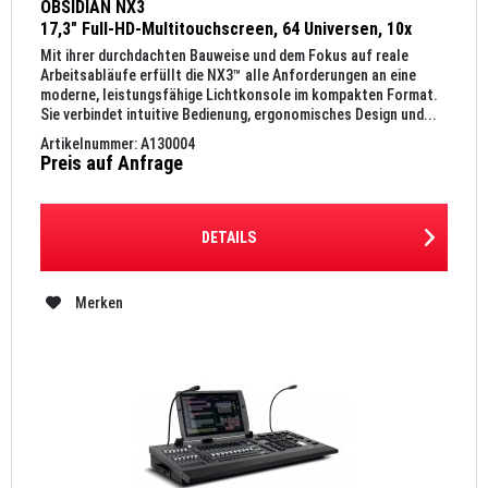
OBSIDIAN NX3
17,3" Full-HD-Multitouchscreen, 64 Universen, 10x
motorisierte RGB-Fader, 50x RGB-Playback-Taster
Mit ihrer durchdachten Bauweise und dem Fokus auf reale
Arbeitsabläufe erfüllt die NX3™ alle Anforderungen an eine
moderne, leistungsfähige Lichtkonsole im kompakten Format.
Sie verbindet intuitive Bedienung, ergonomisches Design und...
Artikelnummer: A130004
Preis auf Anfrage
DETAILS
Merken