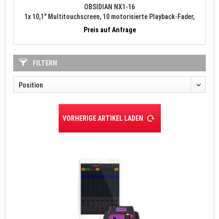
OBSIDIAN NX1-16
1x 10,1" Multitouchscreen, 10 motorisierte Playback-Fader,
1x
16 Universen, 4x DMX 512
Preis auf Anfrage
FILTERN
VORHERIGE ARTIKEL LADEN