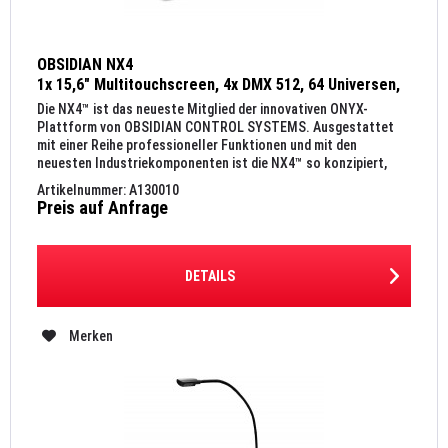
OBSIDIAN NX4
1x 15,6" Multitouchscreen, 4x DMX 512, 64 Universen,
1 Capture 2023 Duet Lizenz
Die NX4™ ist das neueste Mitglied der innovativen ONYX-
Plattform von OBSIDIAN CONTROL SYSTEMS. Ausgestattet
mit einer Reihe professioneller Funktionen und mit den
neuesten Industriekomponenten ist die NX4™ so konzipiert,
dass sie selbst...
Artikelnummer: A130010
Preis auf Anfrage
DETAILS
Merken