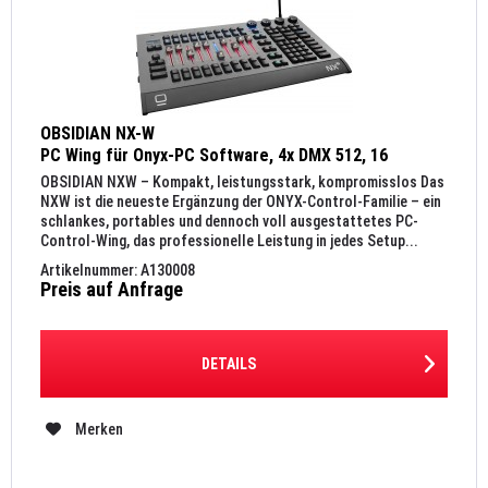
OBSIDIAN NX-W
PC Wing für Onyx-PC Software, 4x DMX 512, 16
Universen (ArtNet, sACN)
OBSIDIAN NXW – Kompakt, leistungsstark, kompromisslos Das
NXW ist die neueste Ergänzung der ONYX-Control-Familie – ein
schlankes, portables und dennoch voll ausgestattetes PC-
Control-Wing, das professionelle Leistung in jedes Setup...
Artikelnummer: A130008
Preis auf Anfrage
DETAILS
Merken