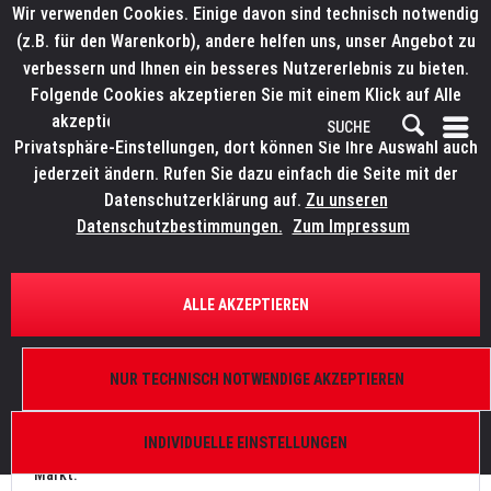
Wir verwenden Cookies. Einige davon sind technisch notwendig
(z.B. für den Warenkorb), andere helfen uns, unser Angebot zu
verbessern und Ihnen ein besseres Nutzererlebnis zu bieten.
Folgende Cookies akzeptieren Sie mit einem Klick auf Alle
akzeptieren. Weitere Informationen finden Sie in den
Privatsphäre-Einstellungen, dort können Sie Ihre Auswahl auch
jederzeit ändern. Rufen Sie dazu einfach die Seite mit der
Datenschutzerklärung auf.
Zu unseren
News
Datenschutzbestimmungen.
Zum Impressum
FILTERN
ALLE AKZEPTIEREN
LMP Lichttechnik vertreibt MY METHOD
NUR TECHNISCH NOTWENDIGE AKZEPTIEREN
Von: Bianca Wilmsmann
20.03.22 10:30
0 Kommentare
INDIVIDUELLE EINSTELLUNGEN
Neue Marke für Dekorations- und Effektbeleuchtung betritt den
Markt.