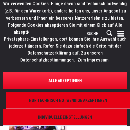
Wir verwenden Cookies. Einige davon sind technisch notwendig
(z.B. für den Warenkorb), andere helfen uns, unser Angebot zu
verbessern und Ihnen ein besseres Nutzererlebnis zu bieten.
Folgende Cookies akzeptieren Sie mit einem Klick auf Alle
akzeptieren. Weitere Informationen finden Sie in den
Privatsphäre-Einstellungen, dort können Sie Ihre Auswahl auch
jederzeit ändern. Rufen Sie dazu einfach die Seite mit der
Datenschutzerklärung auf.
Zu unseren
News
Datenschutzbestimmungen.
Zum Impressum
FILTERN
ALLE AKZEPTIEREN
LMP auf der LEaT con
NUR TECHNISCH NOTWENDIGE AKZEPTIEREN
Von: Bianca Wilmsmann
25.09.23 10:30
0 Kommentare
INDIVIDUELLE EINSTELLUNGEN