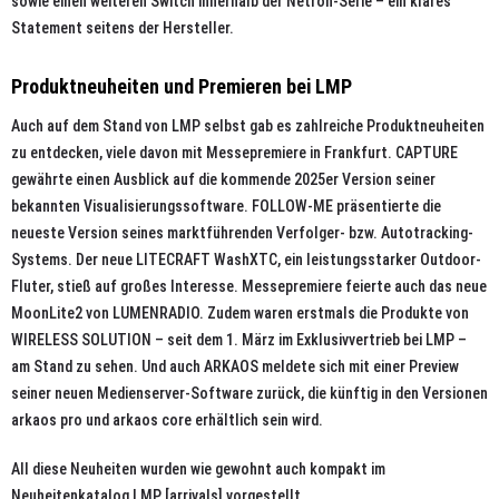
sowie einen weiteren Switch innerhalb der Netron-Serie – ein klares
Statement seitens der Hersteller.
Produktneuheiten und Premieren bei LMP
Auch auf dem Stand von LMP selbst gab es zahlreiche Produktneuheiten
zu entdecken, viele davon mit Messepremiere in Frankfurt. CAPTURE
gewährte einen Ausblick auf die kommende 2025er Version seiner
bekannten Visualisierungssoftware. FOLLOW-ME präsentierte die
neueste Version seines marktführenden Verfolger- bzw. Autotracking-
Systems. Der neue LITECRAFT WashXTC, ein leistungsstarker Outdoor-
Fluter, stieß auf großes Interesse. Messepremiere feierte auch das neue
MoonLite2 von LUMENRADIO. Zudem waren erstmals die Produkte von
WIRELESS SOLUTION – seit dem 1. März im Exklusivvertrieb bei LMP –
am Stand zu sehen. Und auch ARKAOS meldete sich mit einer Preview
seiner neuen Medienserver-Software zurück, die künftig in den Versionen
arkaos pro und arkaos core erhältlich sein wird.
All diese Neuheiten wurden wie gewohnt auch kompakt im
Neuheitenkatalog LMP [arrivals] vorgestellt.