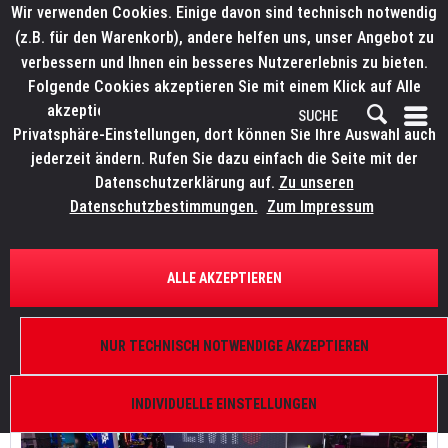
Wir verwenden Cookies. Einige davon sind technisch notwendig
(z.B. für den Warenkorb), andere helfen uns, unser Angebot zu
verbessern und Ihnen ein besseres Nutzererlebnis zu bieten.
Folgende Cookies akzeptieren Sie mit einem Klick auf Alle
akzeptieren. Weitere Informationen finden Sie in den
Privatsphäre-Einstellungen, dort können Sie Ihre Auswahl auch
jederzeit ändern. Rufen Sie dazu einfach die Seite mit der
Datenschutzerklärung auf.
Zu unseren
LMP feiert 45-jähriges Firmenjubiläum auf der Prolight + Sound 2025
Datenschutzbestimmungen.
Zum Impressum
LMP feiert 45-jähriges Firmenjubiläum auf der Prolight +
Sound 2025
ALLE AKZEPTIEREN
von:
Bianca Wilmsmann
16.04.25 16:30
0 Kommentare
NUR TECHNISCH NOTWENDIGE AKZEPTIEREN
INDIVIDUELLE EINSTELLUNGEN