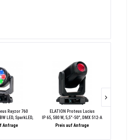
eus Rayzor 760
ELATION Proteus Lucius
ELATION Pro
GBW LED, SparkLED,
IP 65, 580 W, 5,5°-50°, DMX 512-A
IP 65, 550 W, 0
-A (RDM), ArtNet,
(RDM), ArtNet, sACN, FIL Case-
512-A (RDM), 
uf Anfrage
Preis auf Anfrage
Preis 
Case-Einsatz
Einsatz
Case