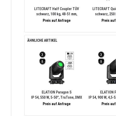
LITECRAFT Half Coupler TÜV
LITECRAFT Qui
schwarz, 100 kg, 48-51 mm,
schwarz, 250 
Schraube M10
Schrau
Preis auf Anfrage
Preis au
ÄHNLICHE ARTIKEL
ELATION Paragon S
ELATION 
IP 54, 550 W, 5-50°, TruTone, DMX
IP 54, 900 W, 4,5
512-A (RDM), ArtNet, sACN, FIL
512-A (RDM), Ar
Preis auf Anfrage
Preis au
Case-Einsatz, Wechseloptik
Case-Einsatz,