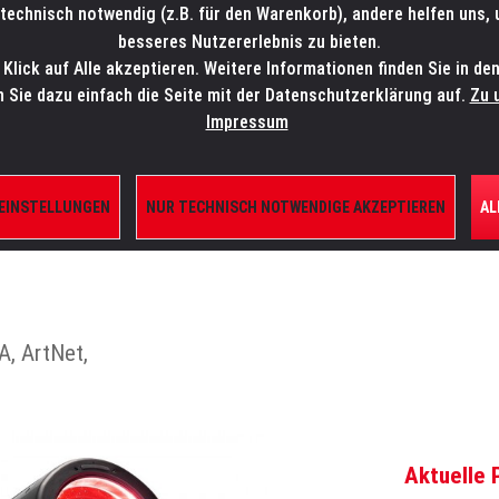
technisch notwendig (z.B. für den Warenkorb), andere helfen uns,
SALES-HOTLINE: +49 5451 5900-800
24/7: sales@lmp.de
besseres Nutzererlebnis zu bieten.
lick auf Alle akzeptieren. Weitere Informationen finden Sie in de
TE/SHOP
MARKEN
AKTUELLES
SERVICE
ÜBE
n Sie dazu einfach die Seite mit der Datenschutzerklärung auf.
Zu 
Impressum
 EINSTELLUNGEN
NUR TECHNISCH NOTWENDIGE AKZEPTIEREN
AL
IGHTS
A, ArtNet,
Aktuelle 