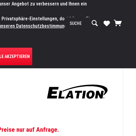
 unser Angebot zu verbessern und Ihnen ein
SERVICE-WERKSTATT
Service/Hilfe
Mein Konto
n Privatsphäre-Einstellungen, dort können Sie
R UNS
unseren Datenschutzbestimmungen.
Zum
LE AKZEPTIEREN
Preise nur auf Anfrage.