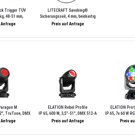
ck Trigger TÜV
LITECRAFT Saveking®
kg, 48-51 mm,
Sicherungsseil, 4 mm, beidseitig
be M10
gekauscht, 100 cm, max. 40/60 kg
f Anfrage
Preis auf Anfrage
nach DGUV, Kettenglied 6 mm,
schwarz
Paragon M
ELATION Rebel Profile
ELATION Prot
-52°, TruTone, DMX
IP 65, 600 W, 3,5°-51°, DMX 512-A
IP 65, 7x 60 W R
tNet, sACN, FIL
(RDM), ArtNet, sACN
5°-77°, DMX 512
f Anfrage
Preis auf Anfrage
Preis a
 Wechseloptik
sACN, FIL 