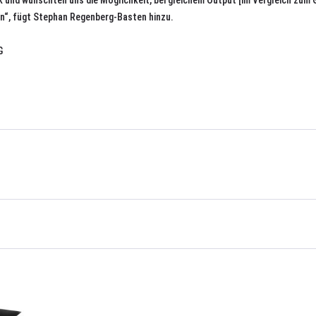
ck und wünschten uns die Möglichkeit, bei gleichem Output [im Vergleich zum 
en“, fügt Stephan Regenberg-Basten hinzu.
G