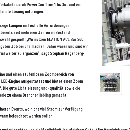
Verkabeln durch PowerCon True 1 In/Out und ein
ptimale Lösung mitbringen.
inzige Lampen im Test alle Anforderungen
, bereits seit mehreren Jahren im Bestand
uswahl gespielt: „Wir nutzen ELATION ACL Bar 360
ig guten Job bei uns machen. Daher waren und sind wir
rial weiter zu ergänzen“, sagt Stephan Regenberg-
ine und einen stufenlosen Zoombereich von
tt LED-Engine ausgestattet und bietet einen Zoom
. Die gute Lichtleistung und -qualität sowie die
erie zu einem Branchenliebling gemacht.
eineren Events, wo nicht viel Strom zur Verfügung
d warm beleuchtet werden sollen.