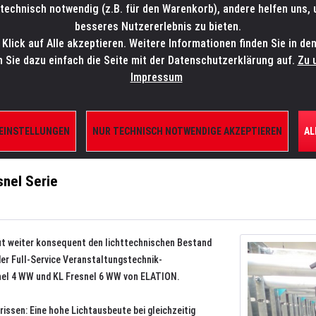
technisch notwendig (z.B. für den Warenkorb), andere helfen uns,
SALES-HOTLINE: +49 5451 5900-800
24/7: sales@lmp.de
besseres Nutzererlebnis zu bieten.
lick auf Alle akzeptieren. Weitere Informationen finden Sie in de
TE/SHOP
MARKEN
AKTUELLES
SERVICE
ÜBE
n Sie dazu einfach die Seite mit der Datenschutzerklärung auf.
Zu 
Impressum
TION KL Fresnel Serie
 EINSTELLUNGEN
NUR TECHNISCH NOTWENDIGE AKZEPTIEREN
AL
snel Serie
t weiter konsequent den lichttechnischen Bestand
er Full-Service Veranstaltungstechnik-
esnel 4 WW und KL Fresnel 6 WW von ELATION.
issen: Eine hohe Lichtausbeute bei gleichzeitig