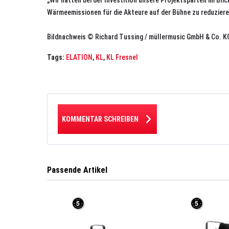
„Wir hatten bei der Investition unsere Projektsparten im Bli
Wärmeemissionen für die Akteure auf der Bühne zu reduzier
Bildnachweis © Richard Tussing / müllermusic GmbH & Co. K
Tags:
ELATION
,
KL
,
KL Fresnel
KOMMENTAR SCHREIBEN
Passende Artikel