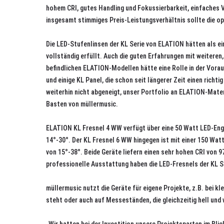
hohem CRI, gutes Handling und Fokussierbarkeit, einfaches 
insgesamt stimmiges Preis-Leistungsverhältnis sollte die o
Die LED-Stufenlinsen der KL Serie von ELATION hätten als e
vollständig erfüllt. Auch die guten Erfahrungen mit weiteren
befindlichen ELATION-Modellen hätte eine Rolle in der Vora
und einige KL Panel, die schon seit längerer Zeit einen richt
weiterhin nicht abgeneigt, unser Portfolio an ELATION-Mate
Basten von müllermusic.
ELATION KL Fresnel 4 WW verfügt über eine 50 Watt LED-Eng
14°-30°. Der KL Fresnel 6 WW hingegen ist mit einer 150 Wa
von 15°-38°. Beide Geräte liefern einen sehr hohen CRI von 97
professionelle Ausstattung haben die LED-Fresnels der KL S
müllermusic nutzt die Geräte für eigene Projekte, z.B. bei kl
steht oder auch auf Messeständen, die gleichzeitig hell un