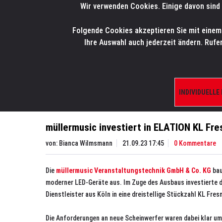
Wir verwenden Cookies. Einige davon sind 
LMP
.
ONLINE-SHOP
Folgende Cookies akzeptieren Sie mit einem K
HOME
PRODUK
Ihre Auswahl auch jederzeit ändern. Rufe
Aktuelles
News
müllermusic investiert in ELA
INDIVIDUELLE
müllermusic investiert in ELATION KL Fre
von:
Bianca Wilmsmann
21.09.23 17:45
0 Kommentare
Die
müllermusic Veranstaltungstechnik GmbH & Co. KG
bau
moderner LED-Geräte aus. Im Zuge des Ausbaus investierte d
Dienstleister aus Köln in eine dreistellige Stückzahl KL Fr
Die Anforderungen an neue Scheinwerfer waren dabei klar umr