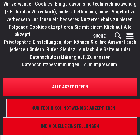
Wir verwenden Cookies. Einige davon sind technisch notwendig
(z.B. für den Warenkorb), andere helfen uns, unser Angebot zu
verbessern und Ihnen ein besseres Nutzererlebnis zu bieten.
Folgende Cookies akzeptieren Sie mit einem Klick auf Alle
akzeptieren. Weitere Informationen finden Sie in den
Privatsphäre-Einstellungen, dort können Sie Ihre Auswahl auch
jederzeit ändern. Rufen Sie dazu einfach die Seite mit der
Datenschutzerklärung auf.
Zu unseren
Datenschutzbestimmungen.
Zum Impressum
ÜBERSICHT
SCHEINWERFER UND KOMPONENTEN
ALLE AKZEPTIEREN
ELATION KL Fresnel 6" WW
15°-38°, 150 W, 3.000 K, DMX, schwarz, inkl.
NUR TECHNISCH NOTWENDIGE AKZEPTIEREN
Torblende und FFR
INDIVIDUELLE EINSTELLUNGEN