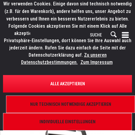
Wir verwenden Cookies. Einige davon sind technisch notwendig
(z.B. für den Warenkorb), andere helfen uns, unser Angebot zu
verbessern und Ihnen ein besseres Nutzererlebnis zu bieten.
Folgende Cookies akzeptieren Sie mit einem Klick auf Alle
akzeptieren. Weitere Informationen finden Sie in den
Privatsphäre-Einstellungen, dort können Sie Ihre Auswahl auch
jederzeit ändern. Rufen Sie dazu einfach die Seite mit der
Datenschutzerklärung auf.
Zu unseren
Datenschutzbestimmungen.
Zum Impressum
ÜBERSICHT
SCHEINWERFER UND KOMPONENTEN
ALLE AKZEPTIEREN
LITECRAFT WashXT
3.000 - 6.400 K, 25°, DMX 512-A, XLR 3 & 5 pol,
NUR TECHNISCH NOTWENDIGE AKZEPTIEREN
powerIP In/Out, inkl. 3x Filter & Torblende
INDIVIDUELLE EINSTELLUNGEN