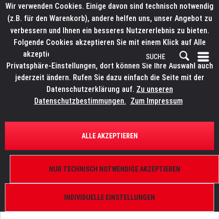
Wir verwenden Cookies. Einige davon sind technisch notwendig
(z.B. für den Warenkorb), andere helfen uns, unser Angebot zu
verbessern und Ihnen ein besseres Nutzererlebnis zu bieten.
Folgende Cookies akzeptieren Sie mit einem Klick auf Alle
akzeptieren. Weitere Informationen finden Sie in den
Privatsphäre-Einstellungen, dort können Sie Ihre Auswahl auch
jederzeit ändern. Rufen Sie dazu einfach die Seite mit der
Datenschutzerklärung auf.
Zu unseren
Datenschutzbestimmungen.
Zum Impressum
ÜBERSICHT
DMX-TOOLS
ALLE AKZEPTIEREN
OBSIDIAN Netron NS8
Gigabit-Switch, 8-fach, etherCON, Presets, PoE+,
NUR TECHNISCH NOTWENDIGE AKZEPTIEREN
1/2 19" Truss, DIN
INDIVIDUELLE EINSTELLUNGEN