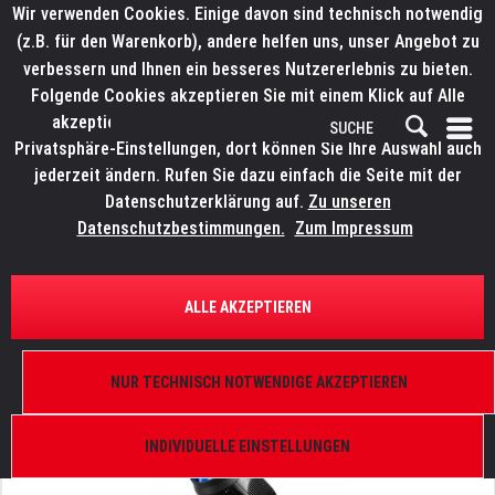
Wir verwenden Cookies. Einige davon sind technisch notwendig
(z.B. für den Warenkorb), andere helfen uns, unser Angebot zu
verbessern und Ihnen ein besseres Nutzererlebnis zu bieten.
Folgende Cookies akzeptieren Sie mit einem Klick auf Alle
akzeptieren. Weitere Informationen finden Sie in den
Privatsphäre-Einstellungen, dort können Sie Ihre Auswahl auch
jederzeit ändern. Rufen Sie dazu einfach die Seite mit der
Datenschutzerklärung auf.
Zu unseren
Datenschutzbestimmungen.
Zum Impressum
ÜBERSICHT
MOVINGLIGHTS
ALLE AKZEPTIEREN
ELATION Proteus Maximus
IP 65, 950 W, 5,5°-55°, DMX 512-A (RDM), ArtNet,
NUR TECHNISCH NOTWENDIGE AKZEPTIEREN
sACN, FIL Case-Einsatz
INDIVIDUELLE EINSTELLUNGEN